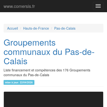
www.comersis.fr
Menu
princi
Accueil
Hauts-de-France
Pas-de-Calais
Groupements
communaux du Pas-de-
Calais
Liste financement et compétences des 176 Groupements
communaux du Pas-de-Calais
mise à jour: 22/04/2026