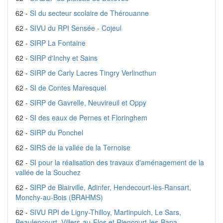
62 -
SI du secteur scolaire de Thérouanne
62 -
SIVU du RPI Sensée - Cojeul
62 -
SIRP La Fontaine
62 -
SIRP d'Inchy et Sains
62 -
SIRP de Carly Lacres Tingry Verlincthun
62 -
SI de Contes Maresquel
62 -
SIRP de Gavrelle, Neuvireuil et Oppy
62 -
SI des eaux de Pernes et Floringhem
62 -
SIRP du Ponchel
62 -
SIRS de la vallée de la Ternoise
62 -
SI pour la réalisation des travaux d'aménagement de la
vallée de la Souchez
62 -
SIRP de Blairville, Adinfer, Hendecourt-lès-Ransart,
Monchy-au-Bois (BRAHMS)
62 -
SIVU RPI de Ligny-Thilloy, Martinpuich, Le Sars,
Beaulencourt, Villers-au-Flos et Riencourt-les-Bapa