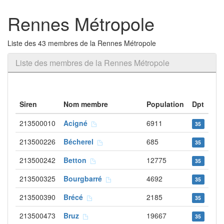
Rennes Métropole
Liste des 43 membres de la Rennes Métropole
Liste des membres de la Rennes Métropole
Siren
Nom membre
Population
Dpt
213500010
Acigné
6911
35
213500226
Bécherel
685
35
213500242
Betton
12775
35
213500325
Bourgbarré
4692
35
213500390
Brécé
2185
35
213500473
Bruz
19667
35