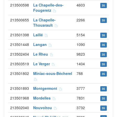
213500598
La Chapelle-des-
4603
35
Fougeretz
213500655
La Chapelle-
2266
35
Thouarault
213501398
Laillé
5154
35
213501448
Langan
1090
35
213502404
Le Rheu
9823
35
213503519
Le Verger
1404
35
213501802
Miniac-sous-Bécherel
788
35
213501893
Montgermont
3777
35
213501968
Mordelles
7831
35
213502040
Nouvoitou
3732
35