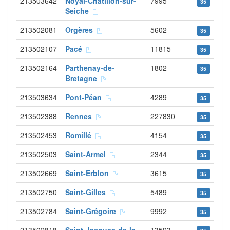
213503642
Noyal-Châtillon-sur-
7995
35
Seiche
213502081
Orgères
5602
35
213502107
Pacé
11815
35
213502164
Parthenay-de-
1802
35
Bretagne
213503634
Pont-Péan
4289
35
213502388
Rennes
227830
35
213502453
Romillé
4154
35
213502503
Saint-Armel
2344
35
213502669
Saint-Erblon
3615
35
213502750
Saint-Gilles
5489
35
213502784
Saint-Grégoire
9992
35