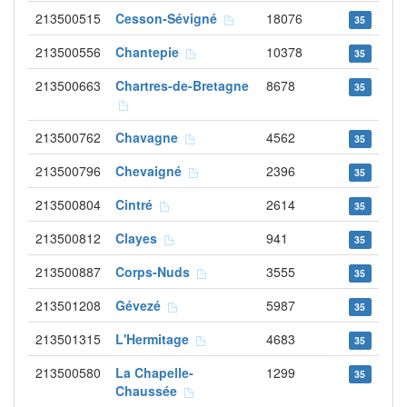
213500515
Cesson-Sévigné
18076
35
213500556
Chantepie
10378
35
213500663
Chartres-de-Bretagne
8678
35
213500762
Chavagne
4562
35
213500796
Chevaigné
2396
35
213500804
Cintré
2614
35
213500812
Clayes
941
35
213500887
Corps-Nuds
3555
35
213501208
Gévezé
5987
35
213501315
L'Hermitage
4683
35
213500580
La Chapelle-
1299
35
Chaussée