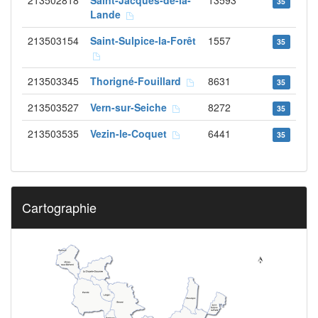
213502818
Saint-Jacques-de-la-
13593
35
Lande
213503154
Saint-Sulpice-la-Forêt
1557
35
213503345
Thorigné-Fouillard
8631
35
213503527
Vern-sur-Seiche
8272
35
213503535
Vezin-le-Coquet
6441
35
Cartographie