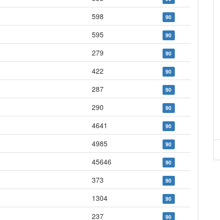
598
90
595
90
279
90
422
90
287
90
290
90
4641
90
4985
90
45646
90
373
90
1304
90
237
90