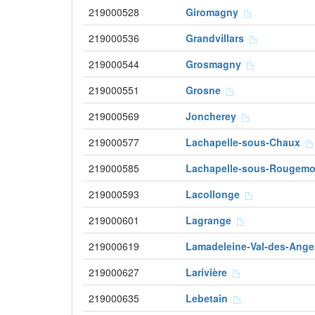
219000528
Giromagny
219000536
Grandvillars
219000544
Grosmagny
219000551
Grosne
219000569
Joncherey
219000577
Lachapelle-sous-Chaux
219000585
Lachapelle-sous-Rougem
219000593
Lacollonge
219000601
Lagrange
219000619
Lamadeleine-Val-des-Ang
219000627
Larivière
219000635
Lebetain