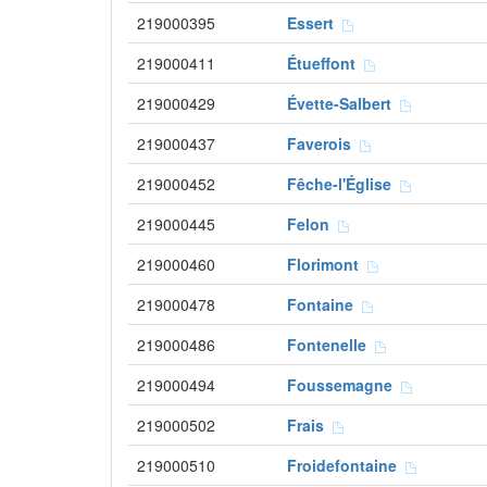
219000395
Essert
219000411
Étueffont
219000429
Évette-Salbert
219000437
Faverois
219000452
Fêche-l'Église
219000445
Felon
219000460
Florimont
219000478
Fontaine
219000486
Fontenelle
219000494
Foussemagne
219000502
Frais
219000510
Froidefontaine