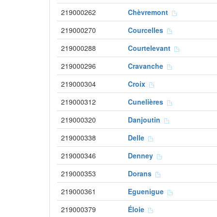
219000262
Chèvremont
219000270
Courcelles
219000288
Courtelevant
219000296
Cravanche
219000304
Croix
219000312
Cunelières
219000320
Danjoutin
219000338
Delle
219000346
Denney
219000353
Dorans
219000361
Eguenigue
219000379
Éloie