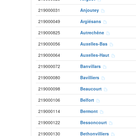
219000031
Anjoutey
219000049
Argiésans
219000825
Autrechêne
219000056
Auxelles-Bas
219000064
Auxelles-Haut
219000072
Banvillars
219000080
Bavilliers
219000098
Beaucourt
219000106
Belfort
219000114
Bermont
219000122
Bessoncourt
219000130
Bethonvilliers