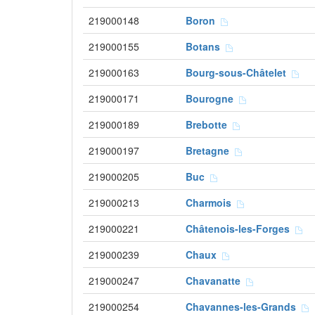
219000148
Boron
219000155
Botans
219000163
Bourg-sous-Châtelet
219000171
Bourogne
219000189
Brebotte
219000197
Bretagne
219000205
Buc
219000213
Charmois
219000221
Châtenois-les-Forges
219000239
Chaux
219000247
Chavanatte
219000254
Chavannes-les-Grands