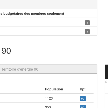
ns budgétaires des membres seulement
?
?
e 90
erritoire d'énergie 90
si
Population
Dpt
1123
90
353
90