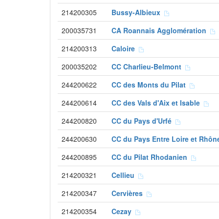
214200305
Bussy-Albieux
200035731
CA Roannais Agglomération
214200313
Caloire
200035202
CC Charlieu-Belmont
244200622
CC des Monts du Pilat
244200614
CC des Vals d'Aix et Isable
244200820
CC du Pays d'Urfé
244200630
CC du Pays Entre Loire et Rhô
244200895
CC du Pilat Rhodanien
214200321
Cellieu
214200347
Cervières
214200354
Cezay