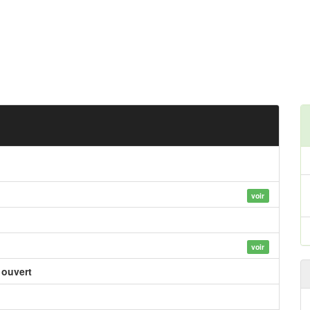
voir
voir
 ouvert