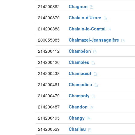
214200362
Chagnon
214200370
Chalain-d'Uzore
214200388
Chalain-le-Comtal
200055085
Chalmazel-Jeansagnière
214200412
Chambéon
214200420
Chambles
214200438
Chambœuf
214200461
Champdieu
214200479
Champoly
214200487
Chandon
214200495
Changy
214200529
Charlieu