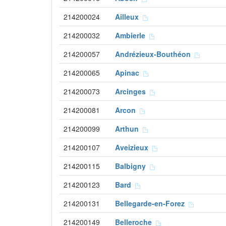
214200024
Ailleux
214200032
Ambierle
214200057
Andrézieux-Bouthéon
214200065
Apinac
214200073
Arcinges
214200081
Arcon
214200099
Arthun
214200107
Aveizieux
214200115
Balbigny
214200123
Bard
214200131
Bellegarde-en-Forez
214200149
Belleroche