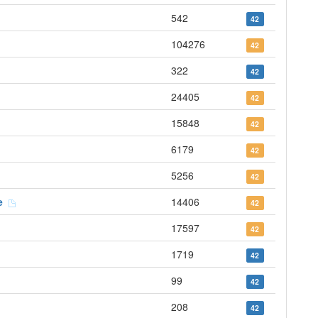
542
42
104276
42
322
42
24405
42
15848
42
6179
42
5256
42
ne
14406
42
17597
42
1719
42
99
42
208
42