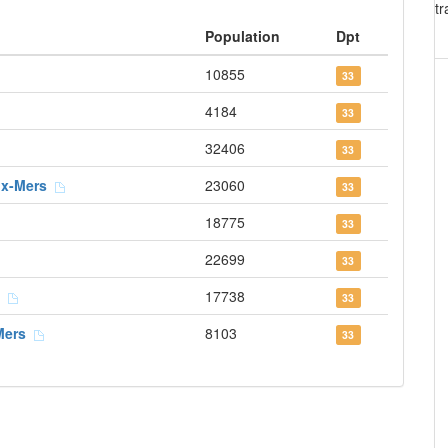
t
Population
Dpt
10855
33
4184
33
32406
33
eux-Mers
23060
33
18775
33
22699
33
ce
17738
33
-Mers
8103
33