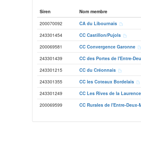
Siren
Nom membre
200070092
CA du Libournais
243301454
CC Castillon/Pujols
200069581
CC Convergence Garonne
243301439
CC des Portes de l'Entre-D
243301215
CC du Créonnais
243301355
CC les Coteaux Bordelais
243301249
CC Les Rives de la Lauren
200069599
CC Rurales de l'Entre-Deux