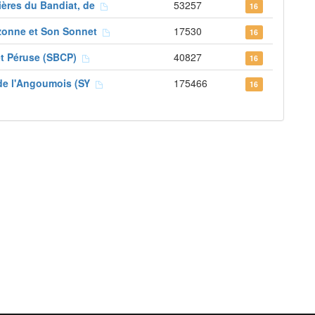
ières du Bandiat, de
53257
16
Izonne et Son Sonnet
17530
16
et Péruse (SBCP)
40827
16
 de l'Angoumois (SY
175466
16