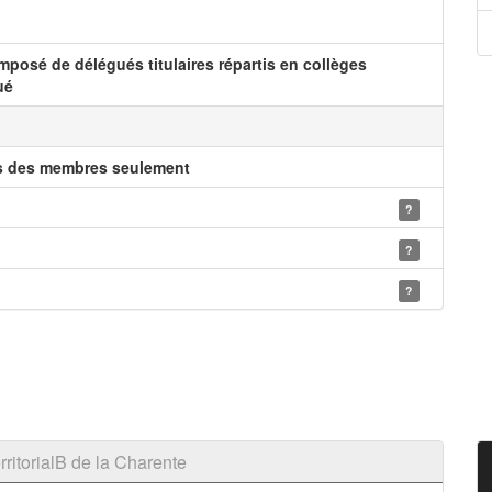
mposé de délégués titulaires répartis en collèges
ué
es des membres seulement
?
?
?
ritorialB de la Charente