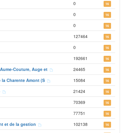
0
16
0
16
0
16
127464
16
0
16
192661
16
 Aume-Couture, Auge et
24465
16
 la Charente Amont (S
15084
16
re
21424
16
70369
16
77751
16
t et de la gestion
102138
16