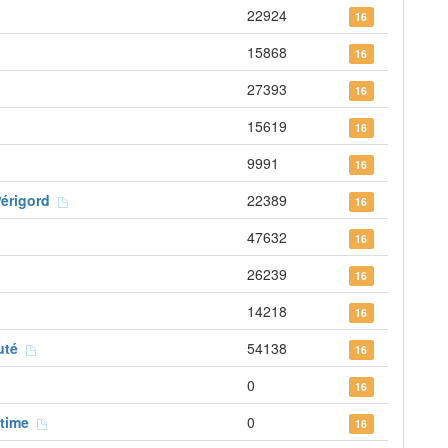
22924
16
15868
16
27393
16
15619
16
9991
16
Périgord
22389
16
47632
16
26239
16
14218
16
auté
54138
16
0
16
itime
0
16