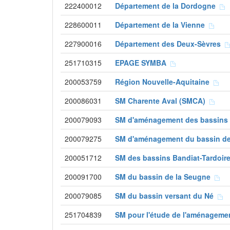
222400012
Département de la Dordogne
228600011
Département de la Vienne
227900016
Département des Deux-Sèvres
251710315
EPAGE SYMBA
200053759
Région Nouvelle-Aquitaine
200086031
SM Charente Aval (SMCA)
200079093
SM d'aménagement des bassins
200079275
SM d'aménagement du bassin de
200051712
SM des bassins Bandiat-Tardoi
200091700
SM du bassin de la Seugne
200079085
SM du bassin versant du Né
251704839
SM pour l'étude de l'aménagemen