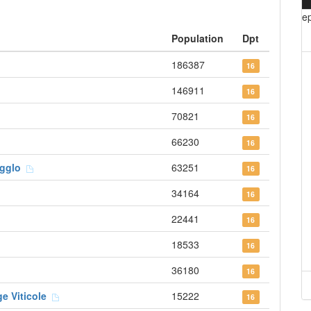
e
Population
Dpt
186387
16
146911
16
70821
16
66230
16
'Agglo
63251
16
34164
16
22441
16
18533
16
36180
16
ge Viticole
15222
16