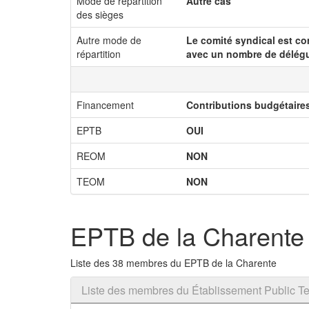
Mode de répartition
Autre cas
des sièges
Autre mode de
Le comité syndical est co
répartition
avec un nombre de délég
Financement
Contributions budgétair
EPTB
OUI
REOM
NON
TEOM
NON
EPTB de la Charente
Liste des 38 membres du EPTB de la Charente
Liste des membres du Établissement Public Ter