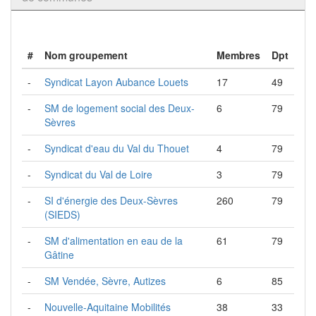
#
Nom groupement
Membres
Dpt
-
Syndicat Layon Aubance Louets
17
49
-
SM de logement social des Deux-
6
79
Sèvres
-
Syndicat d'eau du Val du Thouet
4
79
-
Syndicat du Val de Loire
3
79
-
SI d'énergie des Deux-Sèvres
260
79
(SIEDS)
-
SM d'alimentation en eau de la
61
79
Gâtine
-
SM Vendée, Sèvre, Autizes
6
85
-
Nouvelle-Aquitaine Mobilités
38
33