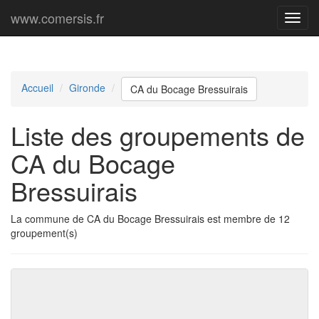
www.comersis.fr
Menu
princi
Accueil
Gironde
CA du Bocage Bressuirais
Liste des groupements de
CA du Bocage
Bressuirais
La commune de CA du Bocage Bressuirais est membre de 12
groupement(s)