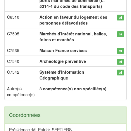
ports maritimes de commerce (L.
5314-4 du code des transports)
C6510
Action en faveur du logement des
tri
personnes défavorisées
C7505
Marchés d'intérêt national, halles,
tri
foires et marchés
C7535
Maison France services
tri
C7540
Archéologie préventive
tri
C7542
Système d'Information
tri
Géographique
Autre(s)
3 compétence(s) non spécifiée(s)
compétence(s)
Coordonnées
Présidence :M. Patrick SEPTIERS