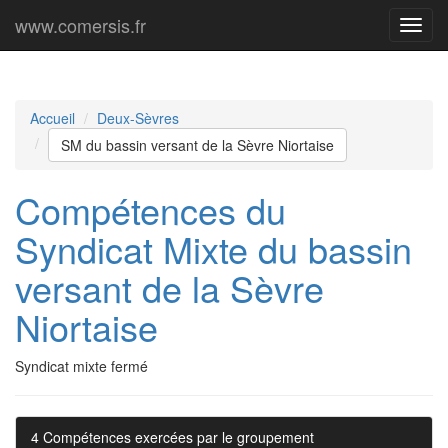
www.comersis.fr
Menu
princi
Accueil
Deux-Sèvres
SM du bassin versant de la Sèvre Niortaise
Compétences du
Syndicat Mixte du bassin
versant de la Sèvre
Niortaise
Syndicat mixte fermé
4 Compétences exercées par le groupement