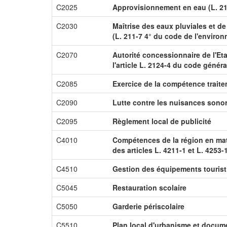
C2025
Approvisionnement en eau (L. 21
C2030
Maîtrise des eaux pluviales et de
(L. 211-7 4° du code de l'enviro
C2070
Autorité concessionnaire de l'Et
l'article L. 2124-4 du code génér
C2085
Exercice de la compétence trait
C2090
Lutte contre les nuisances sono
C2095
Règlement local de publicité
C4010
Compétences de la région en ma
des articles L. 4211-1 et L. 4253-
C4510
Gestion des équipements touris
C5045
Restauration scolaire
C5050
Garderie périscolaire
C5510
Plan local d'urbanisme et docume