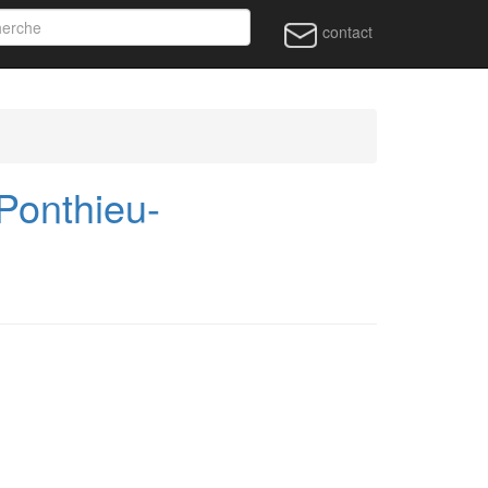
contact
onthieu-