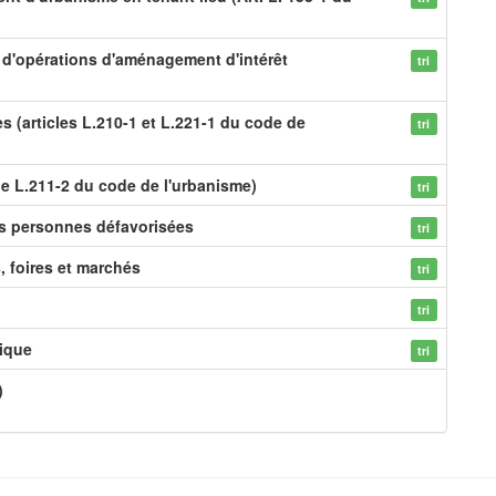
on d'opérations d'aménagement d'intérêt
tri
s (articles L.210-1 et L.221-1 du code de
tri
le L.211-2 du code de l'urbanisme)
tri
es personnes défavorisées
tri
s, foires et marchés
tri
tri
ique
tri
)