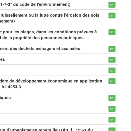
1-7-3° du code de l'environnement)
tri
 ruissellement ou la lutte contre l'érosion des sols
tri
nnement)
at pour les plages, dans les conditions prévues à
tri
al de la propriété des personnes publiques.
ement des déchets ménagers et assimilés
tri
res
tri
tri
tière de développement économique en application
tri
1 à L4253-3
tiques
tri
tri
tri
nt d'urbanisme en tenant lieu (Art. L. 153-1 du
tri