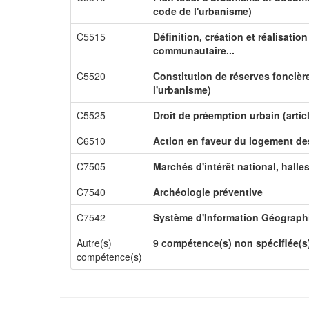
code de l'urbanisme)
C5515
Définition, création et réalisati
communautaire...
C5520
Constitution de réserves foncière
l'urbanisme)
C5525
Droit de préemption urbain (artic
C6510
Action en faveur du logement d
C7505
Marchés d'intérêt national, halle
C7540
Archéologie préventive
C7542
Système d'Information Géograph
Autre(s)
9 compétence(s) non spécifiée(s
compétence(s)