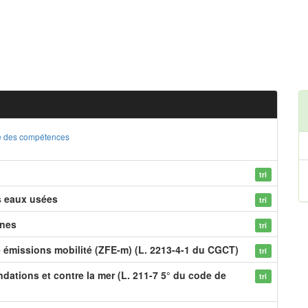
ste des compétences
tri
s eaux usées
tri
ines
tri
e émissions mobilité (ZFE-m) (L. 2213-4-1 du CGCT)
tri
dations et contre la mer (L. 211-7 5° du code de
tri