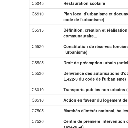
C5045
Restauration scolaire
C5510
Plan local d'urbanisme et docume
code de l'urbanisme)
C5515
Définition, création et réalisati
communautaire...
C5520
Constitution de réserves foncière
l'urbanisme)
C5525
Droit de préemption urbain (artic
C5530
Délivrance des autorisations d'oc
L.422-3 du code de l'urbanisme)
C6010
Transports publics non urbains (
C6510
Action en faveur du logement d
C7505
Marchés d'intérêt national, halle
C7520
Centre de première intervention 
1424-36-4)