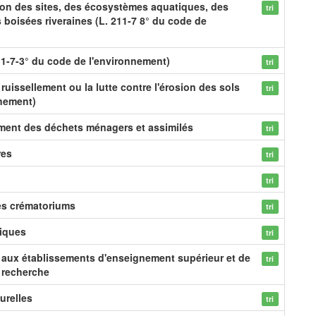
ion des sites, des écosystèmes aquatiques, des
tri
boisées riveraines (L. 211-7 8° du code de
1-7-3° du code de l'environnement)
tri
 ruissellement ou la lutte contre l'érosion des sols
tri
nnement)
ement des déchets ménagers et assimilés
tri
res
tri
tri
des crématoriums
tri
tiques
tri
 aux établissements d'enseignement supérieur et de
tri
 recherche
urelles
tri