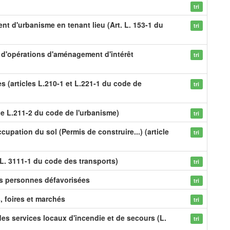
tri
nt d'urbanisme en tenant lieu (Art. L. 153-1 du
tri
on d'opérations d'aménagement d'intérêt
tri
s (articles L.210-1 et L.221-1 du code de
tri
le L.211-2 du code de l'urbanisme)
tri
cupation du sol (Permis de construire...) (article
tri
L. 3111-1 du code des transports)
tri
es personnes défavorisées
tri
s, foires et marchés
tri
des services locaux d'incendie et de secours (L.
tri