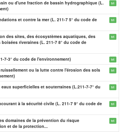
in ou d'une fraction de bassin hydrographique (L.
tri
ment)
dations et contre la mer (L. 211-7 5° du code de
tri
ion des sites, des écosystèmes aquatiques, des
tri
boisées riveraines (L. 211-7 8° du code de
1-7-3° du code de l'environnement)
tri
 ruissellement ou la lutte contre l'érosion des sols
tri
nnement)
 eaux superficielles et souterraines (L.211-7-7° du
tri
rant à la sécurité civile (L. 211-7 9° du code de
tri
les domaines de la prévention du risque
tri
on et de la protection...