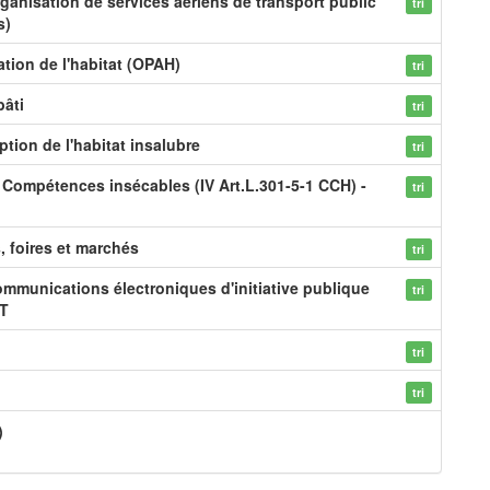
ganisation de services aériens de transport public
tri
s)
tion de l'habitat (OPAH)
tri
bâti
tri
ption de l'habitat insalubre
tri
- Compétences insécables (IV Art.L.301-5-1 CCH) -
tri
s, foires et marchés
tri
mmunications électroniques d'initiative publique
tri
CT
tri
tri
)