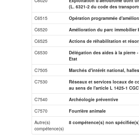
C6020
Exploitation d'aérodrome dont or
(L. 6321-2 du code des transport
C6515
Opération programmée d'améliora
C6520
Amélioration du parc immobilier 
C6525
Actions de réhabilitation et résor
C6530
Délégation des aides à la pierre 
Etat
C7505
Marchés d'intérêt national, halle
C7530
Réseaux et services locaux de co
au sens de l'article L 1425-1 CG
C7540
Archéologie préventive
C7570
Fourrière animale
Autre(s)
8 compétence(s) non spécifiée(s
compétence(s)