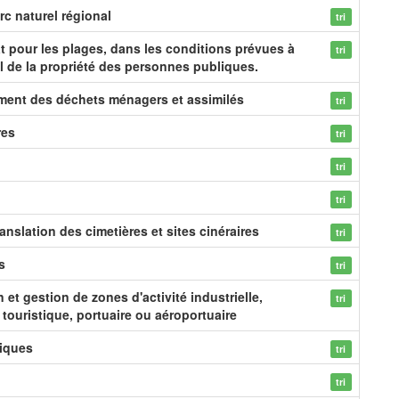
c naturel régional
tri
at pour les plages, dans les conditions prévues à
tri
al de la propriété des personnes publiques.
ement des déchets ménagers et assimilés
tri
res
tri
tri
tri
anslation des cimetières et sites cinéraires
tri
s
tri
et gestion de zones d'activité industrielle,
tri
, touristique, portuaire ou aéroportuaire
tiques
tri
tri