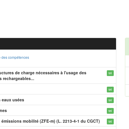
ste des compétences
ructures de charge nécessaires à l'usage des
tri
s rechargeables...
tri
s eaux usées
tri
ines
tri
e émissions mobilité (ZFE-m) (L. 2213-4-1 du CGCT)
tri