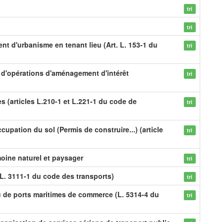
tri
tri
nt d'urbanisme en tenant lieu (Art. L. 153-1 du
tri
on d'opérations d'aménagement d'intérêt
tri
s (articles L.210-1 et L.221-1 du code de
tri
cupation du sol (Permis de construire...) (article
tri
moine naturel et paysager
tri
L. 3111-1 du code des transports)
tri
u de ports maritimes de commerce (L. 5314-4 du
tri