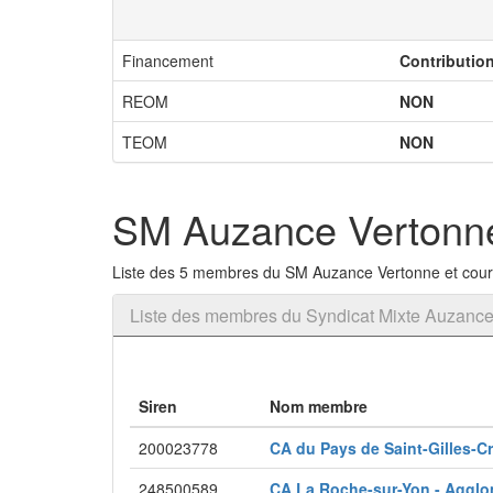
Financement
Contributio
REOM
NON
TEOM
NON
SM Auzance Vertonne 
Liste des 5 membres du SM Auzance Vertonne et cours
Liste des membres du Syndicat Mixte Auzance 
Siren
Nom membre
200023778
CA du Pays de Saint-Gilles-C
248500589
CA La Roche-sur-Yon - Aggl