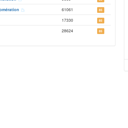
lomération
61061
85
17330
85
28624
85