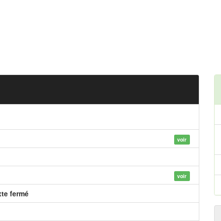
voir
voir
xte fermé