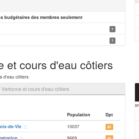
ns budgétaires des membres seulement
?
?
et cours d'eau côtiers
 d'eau côtiers
Vertonne et cours d'eau côtiers
s
Population
Dpt
roix-de-Vie
10037
85
omération
9669
85