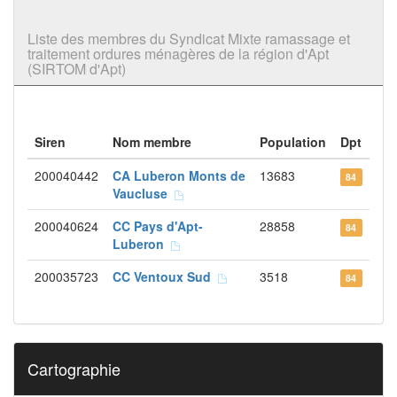
Liste des membres du Syndicat Mixte ramassage et
traitement ordures ménagères de la région d'Apt
(SIRTOM d'Apt)
Siren
Nom membre
Population
Dpt
200040442
CA Luberon Monts de
13683
84
Vaucluse
200040624
CC Pays d'Apt-
28858
84
Luberon
200035723
CC Ventoux Sud
3518
84
Cartographie