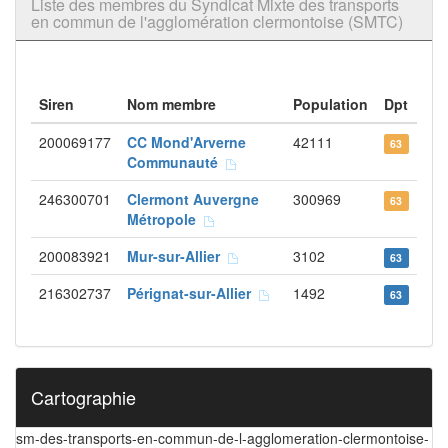
Liste des membres du Syndicat Mixte des transports
en commun de l'agglomération clermontoise (SMTC)
Siren
Nom membre
Population
Dpt
200069177
CC Mond'Arverne
42111
63
Communauté
246300701
Clermont Auvergne
300969
63
Métropole
200083921
Mur-sur-Allier
3102
63
216302737
Pérignat-sur-Allier
1492
63
Cartographie
sm-des-transports-en-commun-de-l-agglomeration-clermontoise-