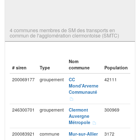
4 communes membres de SM des transports en
commun de l'agglomération clermontoise (SMTC)
Nom
# siren
Type
commune
Population
200069177
groupement
CC
42111
Mond'Arverne
Communauté
246300701
groupement
Clermont
300969
Auvergne
Métropole
200083921
commune
Mur-sur-Allier
3172