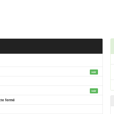
voir
voir
xte fermé