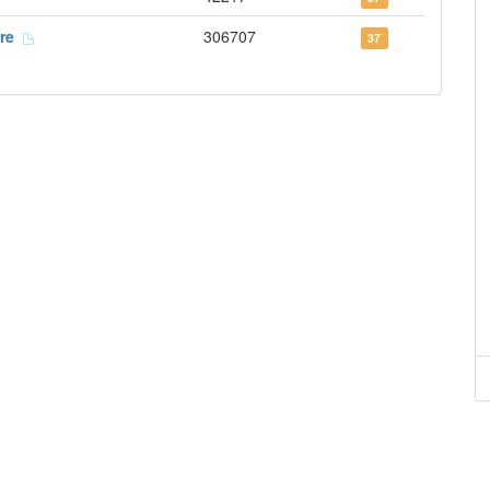
ire
306707
37