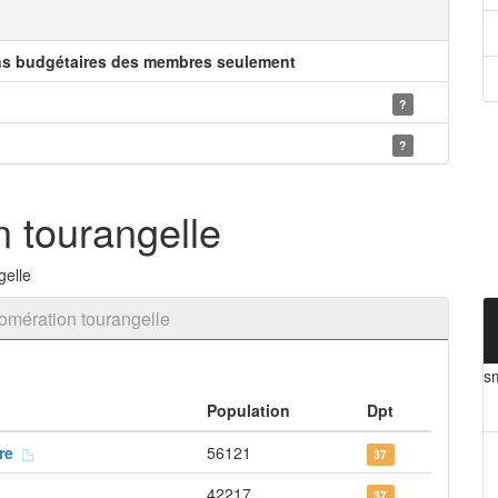
ns budgétaires des membres seulement
?
?
n tourangelle
gelle
omération tourangelle
s
Population
Dpt
dre
56121
37
42217
37