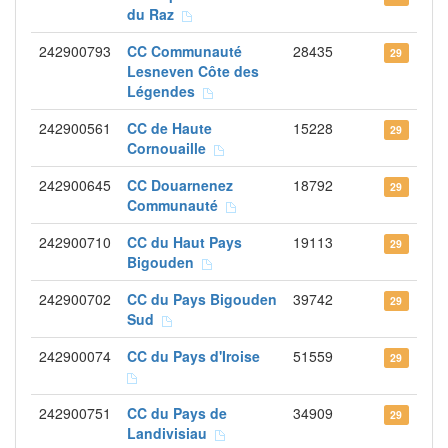
du Raz
242900793
CC Communauté
28435
29
Lesneven Côte des
Légendes
242900561
CC de Haute
15228
29
Cornouaille
242900645
CC Douarnenez
18792
29
Communauté
242900710
CC du Haut Pays
19113
29
Bigouden
242900702
CC du Pays Bigouden
39742
29
Sud
242900074
CC du Pays d'Iroise
51559
29
242900751
CC du Pays de
34909
29
Landivisiau