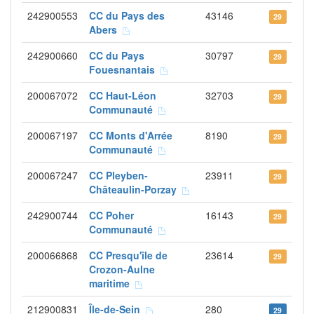
242900553
CC du Pays des
43146
29
Abers
242900660
CC du Pays
30797
29
Fouesnantais
200067072
CC Haut-Léon
32703
29
Communauté
200067197
CC Monts d'Arrée
8190
29
Communauté
200067247
CC Pleyben-
23911
29
Châteaulin-Porzay
242900744
CC Poher
16143
29
Communauté
200066868
CC Presqu'île de
23614
29
Crozon-Aulne
maritime
212900831
Île-de-Sein
280
29