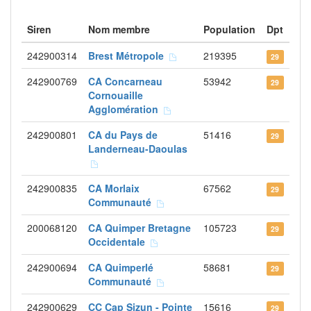
Siren
Nom membre
Population
Dpt
242900314
Brest Métropole
219395
29
242900769
CA Concarneau
53942
29
Cornouaille
Agglomération
242900801
CA du Pays de
51416
29
Landerneau-Daoulas
242900835
CA Morlaix
67562
29
Communauté
200068120
CA Quimper Bretagne
105723
29
Occidentale
242900694
CA Quimperlé
58681
29
Communauté
242900629
CC Cap Sizun - Pointe
15616
29