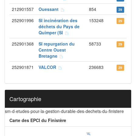
212901557
Ouessant
854
29
252901996
SI incinération des
153248
29
déchets du Pays de
Quimper (SI
252901368
SI repurgation du
58733
29
Centre Ouest
Bretagne
252901871
VALCOR
236683
29
Cartographie
sm-d-etudes-pour-la-gestion-durable-des-dechets-du-finistere
Carte des EPCI du Finistère