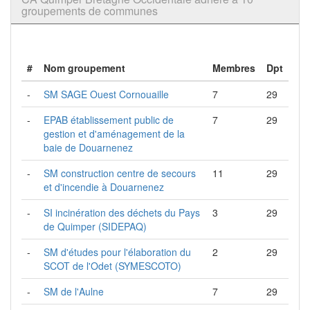
groupements de communes
#
Nom groupement
Membres
Dpt
-
SM SAGE Ouest Cornouaille
7
29
-
EPAB établissement public de
7
29
gestion et d'aménagement de la
baie de Douarnenez
-
SM construction centre de secours
11
29
et d'incendie à Douarnenez
-
SI incinération des déchets du Pays
3
29
de Quimper (SIDEPAQ)
-
SM d'études pour l'élaboration du
2
29
SCOT de l'Odet (SYMESCOTO)
-
SM de l'Aulne
7
29