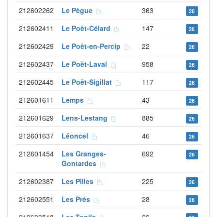
212602262
Le Pègue
363
26
212602411
Le Poët-Célard
147
26
212602429
Le Poët-en-Percip
22
26
212602437
Le Poët-Laval
958
26
212602445
Le Poët-Sigillat
117
26
212601611
Lemps
43
26
212601629
Lens-Lestang
885
26
212601637
Léoncel
46
26
212601454
Les Granges-
692
26
Gontardes
212602387
Les Pilles
225
26
212602551
Les Prés
28
26