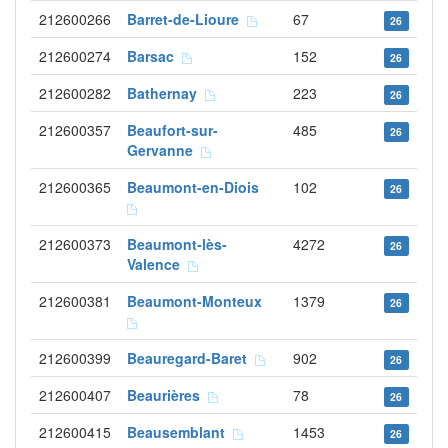
212600266
Barret-de-Lioure
67
26
212600274
Barsac
152
26
212600282
Bathernay
223
26
212600357
Beaufort-sur-
485
26
Gervanne
212600365
Beaumont-en-Diois
102
26
212600373
Beaumont-lès-
4272
26
Valence
212600381
Beaumont-Monteux
1379
26
212600399
Beauregard-Baret
902
26
212600407
Beaurières
78
26
212600415
Beausemblant
1453
26