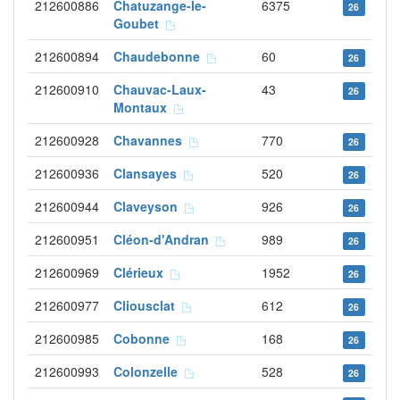
212600886
Chatuzange-le-
6375
26
Goubet
212600894
Chaudebonne
60
26
212600910
Chauvac-Laux-
43
26
Montaux
212600928
Chavannes
770
26
212600936
Clansayes
520
26
212600944
Claveyson
926
26
212600951
Cléon-d'Andran
989
26
212600969
Clérieux
1952
26
212600977
Cliousclat
612
26
212600985
Cobonne
168
26
212600993
Colonzelle
528
26