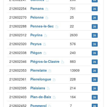
212602254
Parnans
701
26
212602270
Pelonne
25
26
212602288
Pennes-le-Sec
22
26
212602312
Peyrins
2630
26
212602320
Peyrus
576
26
212602338
Piégon
240
26
212602346
Piégros-la-Clastre
883
26
212602353
Pierrelatte
13909
26
212602361
Pierrelongue
228
26
212602395
Plaisians
214
26
212602403
Plan-de-Baix
164
26
212602452
Pommerol
7
26