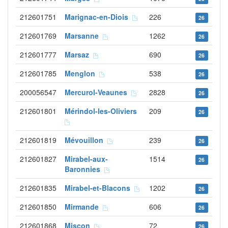
212601751
Marignac-en-Diois
226
26
212601769
Marsanne
1262
26
212601777
Marsaz
690
26
212601785
Menglon
538
26
200056547
Mercurol-Veaunes
2828
26
212601801
Mérindol-les-Oliviers
209
26
212601819
Mévouillon
239
26
212601827
Mirabel-aux-
1514
26
Baronnies
212601835
Mirabel-et-Blacons
1202
26
212601850
Mirmande
606
26
212601868
Miscon
72
26