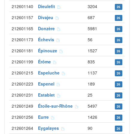
212601140
Dieulefit
3204
26
212601157
Divajeu
687
26
212601165
Donzère
5981
26
212601173
Échevis
56
26
212601181
Épinouze
1527
26
212601199
Érôme
835
26
212601215
Espeluche
1137
26
212601223
Espenel
189
26
212601231
Establet
25
26
212601249
Étoile-sur-Rhône
5497
26
212601256
Eurre
1426
26
212601264
Eygalayes
90
26