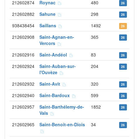
212602874
Roynac
480
26
212602882
Sahune
298
26
938438454
Saillans
1492
26
212602908
Saint-Agnan-en-
365
26
Vercors
212602916
Saint-Andéol
83
26
212602924
Saint-Auban-sur-
204
26
l'Ouvèze
212602932
Saint-Avit
320
26
212602940
Saint-Bardoux
599
26
212602957
Saint-Barthélemy-de-
1852
26
Vals
212602965
Saint-Benoit-en-Diois
34
26