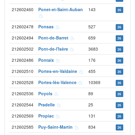
212602460
Ponet-et-Saint-Auban
143
26
212602478
Ponsas
527
26
212602494
Pont-de-Barret
659
26
212602502
Pont-de-l'Isère
3683
26
212602486
Pontaix
176
26
212602510
Portes-en-Valdaine
455
26
212602528
Portes-lès-Valence
10369
26
212602536
Poyols
89
26
212602544
Pradelle
25
26
212602569
Propiac
131
26
212602585
Puy-Saint-Martin
834
26