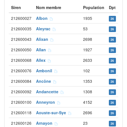
Siren
Nom membre
Population
Dpt
212600027
Albon
1935
26
212600035
Aleyrac
53
26
212600043
Alixan
2698
26
212600050
Allan
1927
26
212600068
Allex
2633
26
212600076
Ambonil
102
26
212600084
Ancône
1353
26
212600092
Andancette
1308
26
212600100
Anneyron
4152
26
212600118
Aouste-sur-Sye
2696
26
212600126
Arnayon
23
26