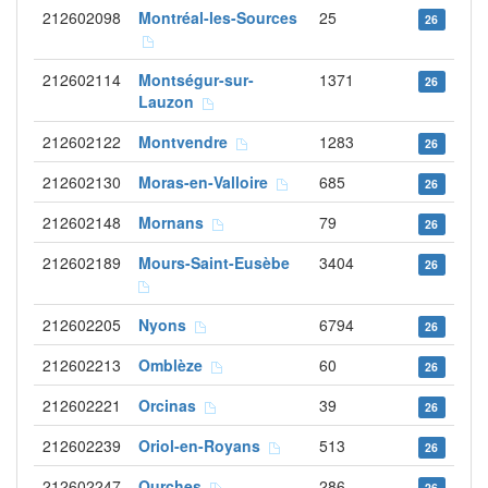
212602098
Montréal-les-Sources
25
26
212602114
Montségur-sur-
1371
26
Lauzon
212602122
Montvendre
1283
26
212602130
Moras-en-Valloire
685
26
212602148
Mornans
79
26
212602189
Mours-Saint-Eusèbe
3404
26
212602205
Nyons
6794
26
212602213
Omblèze
60
26
212602221
Orcinas
39
26
212602239
Oriol-en-Royans
513
26
212602247
Ourches
286
26