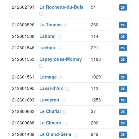
212602791
La Rochette-du-Buis
54
26
212603526
La Touche
260
26
212601538
Laborel
114
26
212601546
Lachau
221
26
212601553
Lapeyrouse-Mornay
1188
26
212601561
Larnage
1029
26
212601595
Laval-d'Aix
112
26
212601603
Laveyron
1253
26
212600662
Le Chaffal
37
26
212600688
Le Chalon
200
26
212601439
Le Grand-Serre
949
26