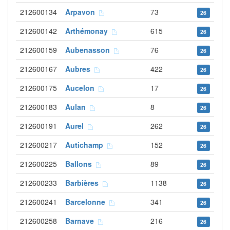
212600134
Arpavon
73
26
212600142
Arthémonay
615
26
212600159
Aubenasson
76
26
212600167
Aubres
422
26
212600175
Aucelon
17
26
212600183
Aulan
8
26
212600191
Aurel
262
26
212600217
Autichamp
152
26
212600225
Ballons
89
26
212600233
Barbières
1138
26
212600241
Barcelonne
341
26
212600258
Barnave
216
26