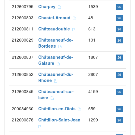
212600795
Charpey
1539
26
212600803
Chastel-Arnaud
48
26
212600811
Châteaudouble
613
26
212600829
Châteauneuf-de-
101
26
Bordette
212600837
Châteauneuf-de-
1807
26
Galaure
212600852
Châteauneuf-du-
2807
26
Rhône
212600845
Châteauneuf-sur-
4159
26
Isère
200084960
Châtillon-en-Diois
659
26
212600878
Châtillon-Saint-Jean
1299
26