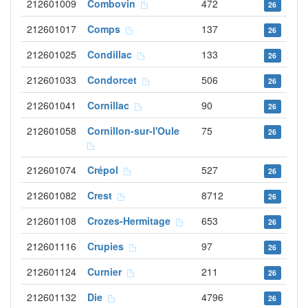
212601009
Combovin
472
26
212601017
Comps
137
26
212601025
Condillac
133
26
212601033
Condorcet
506
26
212601041
Cornillac
90
26
212601058
Cornillon-sur-l'Oule
75
26
212601074
Crépol
527
26
212601082
Crest
8712
26
212601108
Crozes-Hermitage
653
26
212601116
Crupies
97
26
212601124
Curnier
211
26
212601132
Die
4796
26