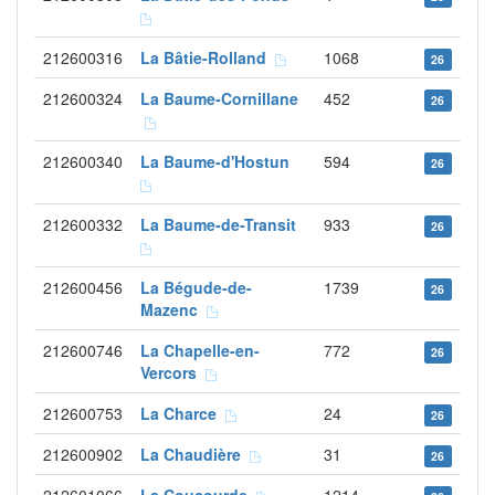
212600316
La Bâtie-Rolland
1068
26
212600324
La Baume-Cornillane
452
26
212600340
La Baume-d'Hostun
594
26
212600332
La Baume-de-Transit
933
26
212600456
La Bégude-de-
1739
26
Mazenc
212600746
La Chapelle-en-
772
26
Vercors
212600753
La Charce
24
26
212600902
La Chaudière
31
26