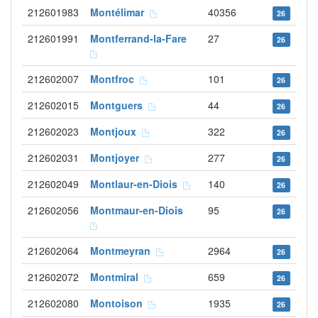
212601983
Montélimar
40356
26
212601991
Montferrand-la-Fare
27
26
212602007
Montfroc
101
26
212602015
Montguers
44
26
212602023
Montjoux
322
26
212602031
Montjoyer
277
26
212602049
Montlaur-en-Diois
140
26
212602056
Montmaur-en-Diois
95
26
212602064
Montmeyran
2964
26
212602072
Montmiral
659
26
212602080
Montoison
1935
26