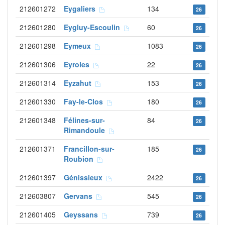
212601272
Eygaliers
134
26
212601280
Eygluy-Escoulin
60
26
212601298
Eymeux
1083
26
212601306
Eyroles
22
26
212601314
Eyzahut
153
26
212601330
Fay-le-Clos
180
26
212601348
Félines-sur-
84
26
Rimandoule
212601371
Francillon-sur-
185
26
Roubion
212601397
Génissieux
2422
26
212603807
Gervans
545
26
212601405
Geyssans
739
26