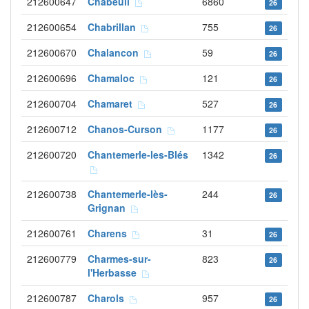
212600647
Chabeuil
6860
26
212600654
Chabrillan
755
26
212600670
Chalancon
59
26
212600696
Chamaloc
121
26
212600704
Chamaret
527
26
212600712
Chanos-Curson
1177
26
212600720
Chantemerle-les-Blés
1342
26
212600738
Chantemerle-lès-
244
26
Grignan
212600761
Charens
31
26
212600779
Charmes-sur-
823
26
l'Herbasse
212600787
Charols
957
26