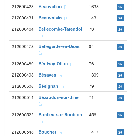
212600423
Beauvallon
1638
26
212600431
Beauvoisin
143
26
212600464
Bellecombe-Tarendol
73
26
212600472
Bellegarde-en-Diois
94
26
212600480
Bénivay-Ollon
76
26
212600498
Bésayes
1309
26
212600506
Bésignan
79
26
212600514
Bézaudun-sur-Bîne
71
26
212600522
Bonlieu-sur-Roubion
456
26
212600548
Bouchet
1417
26