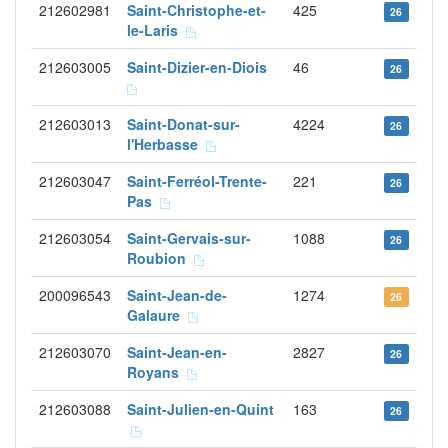
212602981
Saint-Christophe-et-
425
26
le-Laris
212603005
Saint-Dizier-en-Diois
46
26
212603013
Saint-Donat-sur-
4224
26
l'Herbasse
212603047
Saint-Ferréol-Trente-
221
26
Pas
212603054
Saint-Gervais-sur-
1088
26
Roubion
200096543
Saint-Jean-de-
1274
26
Galaure
212603070
Saint-Jean-en-
2827
26
Royans
212603088
Saint-Julien-en-Quint
163
26