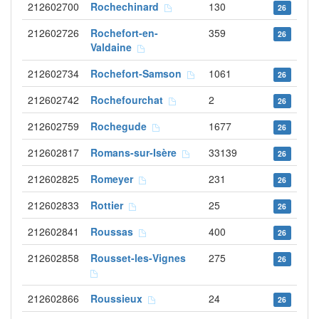
212602700
Rochechinard
130
26
212602726
Rochefort-en-
359
26
Valdaine
212602734
Rochefort-Samson
1061
26
212602742
Rochefourchat
2
26
212602759
Rochegude
1677
26
212602817
Romans-sur-Isère
33139
26
212602825
Romeyer
231
26
212602833
Rottier
25
26
212602841
Roussas
400
26
212602858
Rousset-les-Vignes
275
26
212602866
Roussieux
24
26