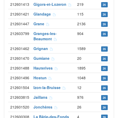
212601413
Gigors-et-Lozeron
219
26
212601421
Glandage
115
26
212601447
Grane
2136
26
212603799
Granges-les-
904
26
Beaumont
212601462
Grignan
1589
26
212601470
Gumiane
20
26
212601488
Hauterives
1895
26
212601496
Hostun
1048
26
212601504
Izon-la-Bruisse
12
26
212603815
Jaillans
976
26
212601520
Jonchères
26
26
212600308
La Bâtie-des-Fonds
4
26