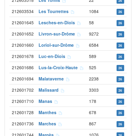
212603518
Les Tonils
22
26
212603534
Les Tourrettes
1084
26
212601645
Lesches-en-Diois
58
26
212601652
Livron-sur-Drôme
9272
26
212601660
Loriol-sur-Drôme
6584
26
212601678
Luc-en-Diois
589
26
212601686
Lus-la-Croix-Haute
525
26
212601694
Malataverne
2238
26
212601702
Malissard
3303
26
212601710
Manas
178
26
212601728
Manthes
678
26
212601736
Marches
867
26
212601744
Margès
1076
26