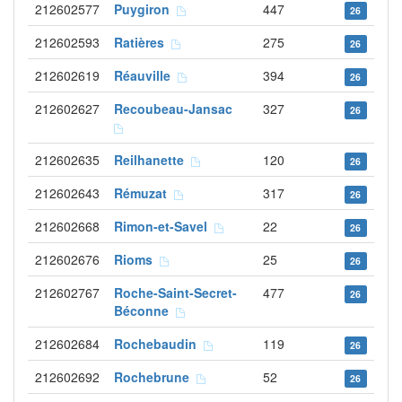
212602577
Puygiron
447
26
212602593
Ratières
275
26
212602619
Réauville
394
26
212602627
Recoubeau-Jansac
327
26
212602635
Reilhanette
120
26
212602643
Rémuzat
317
26
212602668
Rimon-et-Savel
22
26
212602676
Rioms
25
26
212602767
Roche-Saint-Secret-
477
26
Béconne
212602684
Rochebaudin
119
26
212602692
Rochebrune
52
26