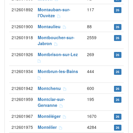
212601892
Montauban-sur-
117
26
l'Ouvèze
212601900
Montaulieu
88
26
212601918
Montboucher-sur-
2559
26
Jabron
212601926
Montbrison-sur-Lez
269
26
212601934
Montbrun-les-Bains
444
26
212601942
Montchenu
600
26
212601959
Montclar-sur-
195
26
Gervanne
212601967
Montéléger
1670
26
212601975
Montélier
4284
26