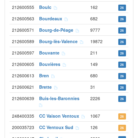
212600555
Boulc
162
26
212600563
Bourdeaux
682
26
212600571
Bourg-de-Péage
9777
26
212600589
Bourg-lès-Valence
19872
26
212600597
Bouvante
211
26
212600605
Bouvières
149
26
212600613
Bren
680
26
212600621
Brette
31
26
212600639
Buis-les-Baronnies
2226
26
248400335
CC Vaison Ventoux
1067
26
200035723
CC Ventoux Sud
126
26