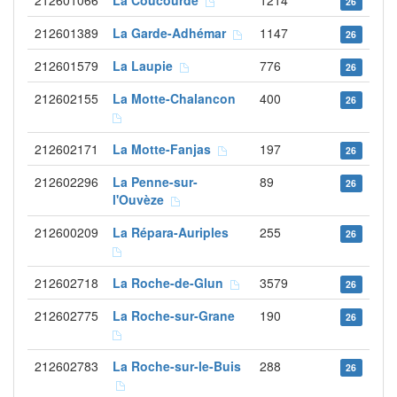
212601066
La Coucourde
1214
26
212601389
La Garde-Adhémar
1147
26
212601579
La Laupie
776
26
212602155
La Motte-Chalancon
400
26
212602171
La Motte-Fanjas
197
26
212602296
La Penne-sur-
89
26
l'Ouvèze
212600209
La Répara-Auriples
255
26
212602718
La Roche-de-Glun
3579
26
212602775
La Roche-sur-Grane
190
26
212602783
La Roche-sur-le-Buis
288
26