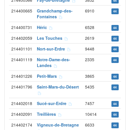
214400566
Fay-de-Bretagne
3852
44
214400665
Grandchamp-des-
6910
44
Fontaines
214400731
Héric
6528
44
214402059
Les Touches
2619
44
214401101
Nort-sur-Erdre
9448
44
214401119
Notre-Dame-des-
2335
44
Landes
214401226
Petit-Mars
3865
44
214401796
Saint-Mars-du-Désert
5435
44
214402018
Sucé-sur-Erdre
7457
44
214402091
Treillières
10414
44
214402174
Vigneux-de-Bretagne
6633
44