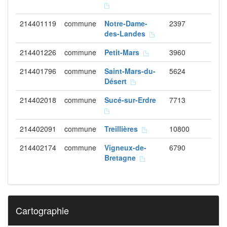
214401119
commune
Notre-Dame-
2397
des-Landes
214401226
commune
Petit-Mars
3960
214401796
commune
Saint-Mars-du-
5624
Désert
214402018
commune
Sucé-sur-Erdre
7713
214402091
commune
Treillières
10800
214402174
commune
Vigneux-de-
6790
Bretagne
Cartographie