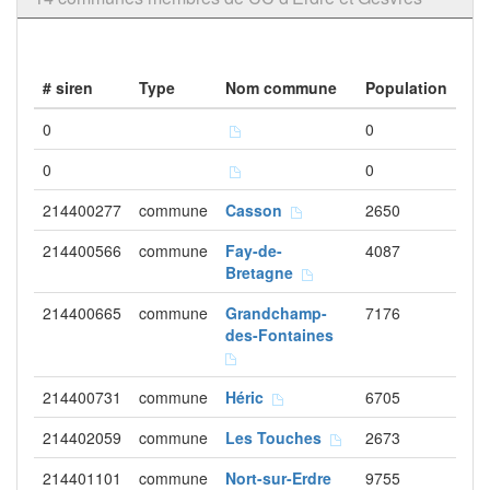
# siren
Type
Nom commune
Population
0
0
0
0
214400277
commune
Casson
2650
214400566
commune
Fay-de-
4087
Bretagne
214400665
commune
Grandchamp-
7176
des-Fontaines
214400731
commune
Héric
6705
214402059
commune
Les Touches
2673
214401101
commune
Nort-sur-Erdre
9755