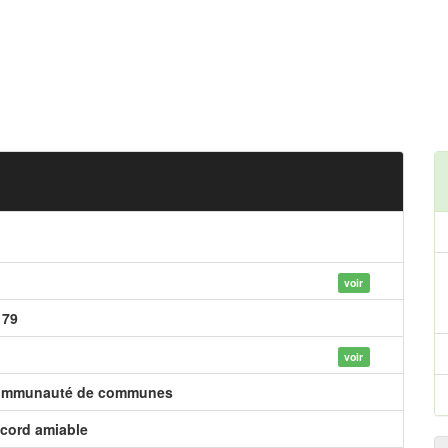
voir
179
voir
mmunauté de communes
cord amiable