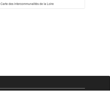
Carte des intercommunalités de la Loire
Comersis.fr
29630 Plougasnou
email :