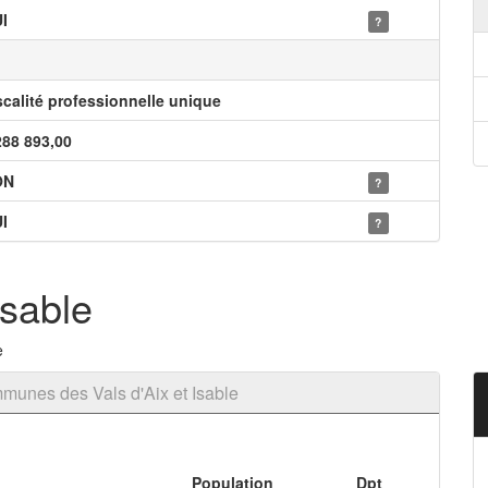
I
?
scalité professionnelle unique
288 893,00
ON
?
I
?
Isable
e
unes des Vals d'Aix et Isable
Population
Dpt