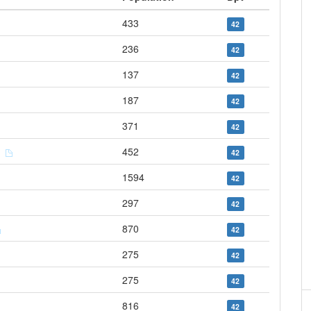
433
42
236
42
137
42
187
42
371
42
le
452
42
1594
42
297
42
870
42
275
42
275
42
816
42