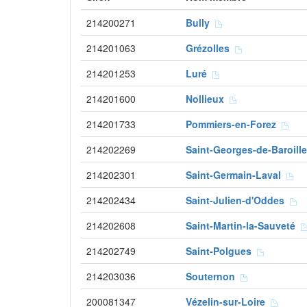
214200271
Bully
214201063
Grézolles
214201253
Luré
214201600
Nollieux
214201733
Pommiers-en-Forez
214202269
Saint-Georges-de-Baroil
214202301
Saint-Germain-Laval
214202434
Saint-Julien-d'Oddes
214202608
Saint-Martin-la-Sauveté
214202749
Saint-Polgues
214203036
Souternon
200081347
Vézelin-sur-Loire