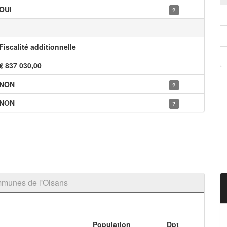
OUI
?
Fiscalité additionnelle
€ 837 030,00
NON
?
NON
?
munes de l'Oisans
Population
Dpt