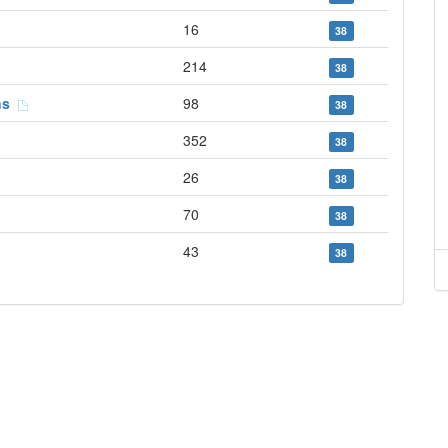
16
38
214
38
ans
98
38
352
38
26
38
70
38
43
38