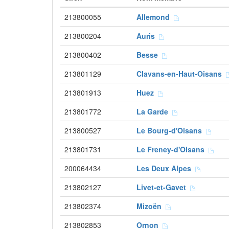
213800055
Allemond
213800204
Auris
213800402
Besse
213801129
Clavans-en-Haut-Oisans
213801913
Huez
213801772
La Garde
213800527
Le Bourg-d'Oisans
213801731
Le Freney-d'Oisans
200064434
Les Deux Alpes
213802127
Livet-et-Gavet
213802374
Mizoën
213802853
Ornon