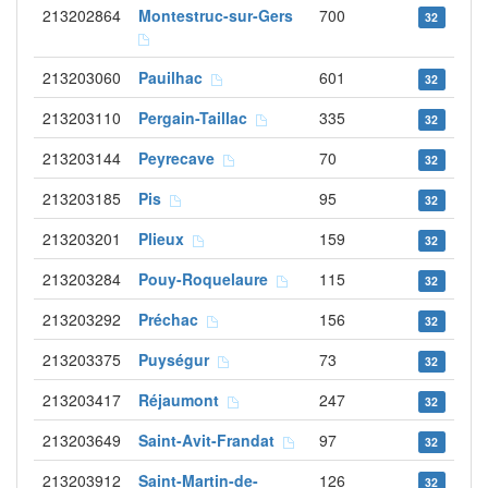
213202864
Montestruc-sur-Gers
700
32
213203060
Pauilhac
601
32
213203110
Pergain-Taillac
335
32
213203144
Peyrecave
70
32
213203185
Pis
95
32
213203201
Plieux
159
32
213203284
Pouy-Roquelaure
115
32
213203292
Préchac
156
32
213203375
Puységur
73
32
213203417
Réjaumont
247
32
213203649
Saint-Avit-Frandat
97
32
213203912
Saint-Martin-de-
126
32