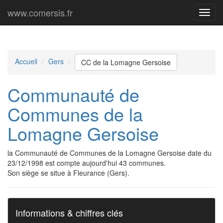
www.comersis.fr
Menu
princi
Accueil
Gers
CC de la Lomagne Gersoise
Communauté de
Communes de la
Lomagne Gersoise
la Communauté de Communes de la Lomagne Gersoise date du
23/12/1998 est compte aujourd'hui 43 communes.
Son siège se situe à Fleurance (Gers).
Informations & chiffres clés