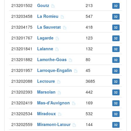
213201502
Goutz
213
32
213203458
La Romieu
547
32
213204175
La Sauvetat
418
32
213201767
Lagarde
123
32
213201841
Lalanne
132
32
213201882
Lamothe-Goas
80
32
213201957
Larroque-Engalin
45
32
213202088
Lectoure
3685
32
213202393
Marsolan
442
32
213202419
Mas-d'Auvignon
169
32
213202534
Miradoux
532
32
213202559
Miramont-Latour
144
32