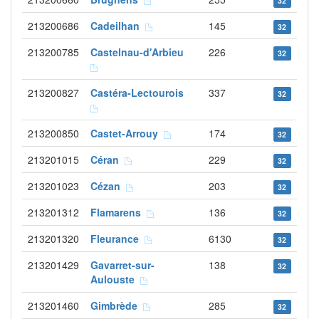
32
213200686
Cadeilhan
145
32
213200785
Castelnau-d'Arbieu
226
32
213200827
Castéra-Lectourois
337
32
213200850
Castet-Arrouy
174
32
213201015
Céran
229
32
213201023
Cézan
203
32
213201312
Flamarens
136
32
213201320
Fleurance
6130
32
213201429
Gavarret-sur-
138
32
Aulouste
213201460
Gimbrède
285
32