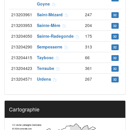
Goyne
213203961
Saint-Mézard
247
32
213203953
Sainte-Mère
204
32
213204050
Sainte-Radegonde
175
32
213204290
Sempesserre
313
32
213204415
Taybosc
66
32
213204423
Terraube
361
32
213204571
Urdens
267
32
Cartographie