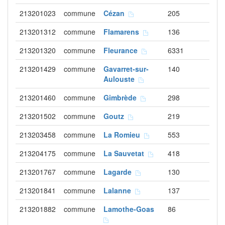
213201023
commune
Cézan
205
213201312
commune
Flamarens
136
213201320
commune
Fleurance
6331
213201429
commune
Gavarret-sur-
140
Aulouste
213201460
commune
Gimbrède
298
213201502
commune
Goutz
219
213203458
commune
La Romieu
553
213204175
commune
La Sauvetat
418
213201767
commune
Lagarde
130
213201841
commune
Lalanne
137
213201882
commune
Lamothe-Goas
86