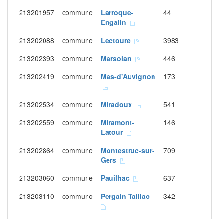
213201957
commune
Larroque-
44
Engalin
213202088
commune
Lectoure
3983
213202393
commune
Marsolan
446
213202419
commune
Mas-d'Auvignon
173
213202534
commune
Miradoux
541
213202559
commune
Miramont-
146
Latour
213202864
commune
Montestruc-sur-
709
Gers
213203060
commune
Pauilhac
637
213203110
commune
Pergain-Taillac
342