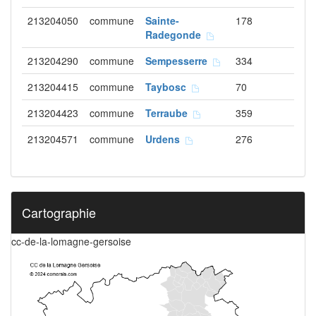
213204050
commune
Sainte-
178
Radegonde
213204290
commune
Sempesserre
334
213204415
commune
Taybosc
70
213204423
commune
Terraube
359
213204571
commune
Urdens
276
Cartographie
cc-de-la-lomagne-gersoise