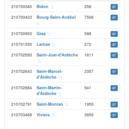
210700340
Bidon
256
07
210700423
Bourg-Saint-Andéol
7506
07
210700993
Gras
588
07
210701330
Larnas
272
07
210702593
Saint-Just-d'Ardèche
1611
07
210702643
Saint-Marcel-
2357
07
d'Ardèche
210702684
Saint-Martin-
941
07
d'Ardèche
210702791
Saint-Montan
1955
07
210703468
Viviers
3659
07