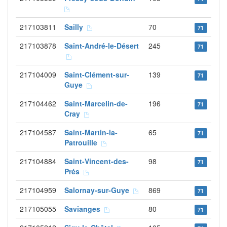
217103811
Sailly
70
71
217103878
Saint-André-le-Désert
245
71
217104009
Saint-Clément-sur-
139
71
Guye
217104462
Saint-Marcelin-de-
196
71
Cray
217104587
Saint-Martin-la-
65
71
Patrouille
217104884
Saint-Vincent-des-
98
71
Prés
217104959
Salornay-sur-Guye
869
71
217105055
Savianges
80
71