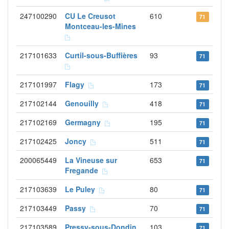
247100290
CU Le Creusot
610
71
Montceau-les-Mines
217101633
Curtil-sous-Buffières
93
71
217101997
Flagy
173
71
217102144
Genouilly
418
71
217102169
Germagny
195
71
217102425
Joncy
511
71
200065449
La Vineuse sur
653
71
Fregande
217103639
Le Puley
80
71
217103449
Passy
70
71
217103589
Pressy-sous-Dondin
103
71