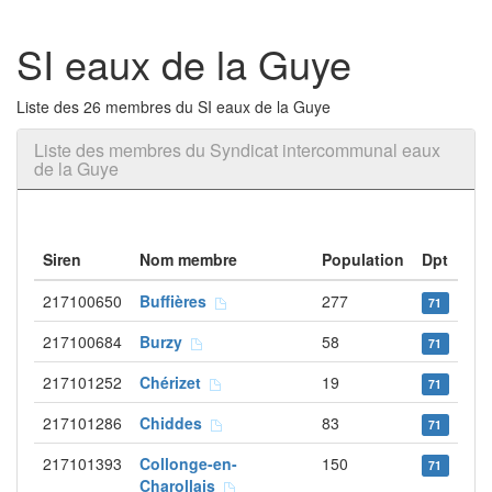
SI eaux de la Guye
Liste des 26 membres du SI eaux de la Guye
Liste des membres du Syndicat intercommunal eaux
de la Guye
Siren
Nom membre
Population
Dpt
217100650
Buffières
277
71
217100684
Burzy
58
71
217101252
Chérizet
19
71
217101286
Chiddes
83
71
217101393
Collonge-en-
150
71
Charollais