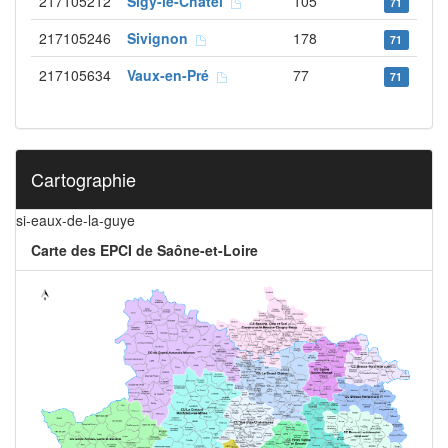
217105212
Sigy-le-Châtel
105
71
217105246
Sivignon
178
71
217105634
Vaux-en-Pré
77
71
Cartographie
si-eaux-de-la-guye
Carte des EPCI de Saône-et-Loire