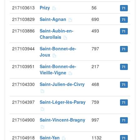
217103613
Prizy
56
71
217103829
Saint-Agnan
690
71
217103886
Saint-Aubin-en-
493
71
Charollais
217103944
Saint-Bonnet-de-
797
71
Joux
217103951
Saint-Bonnet-de-
217
71
Vieille-Vigne
217104330
Saint-Julien-de-Civry
468
71
217104397
Saint-Léger-lès-Paray
759
71
217104900
Saint-Vincent-Bragny
997
71
217104918
Saint-Yan
1132
71