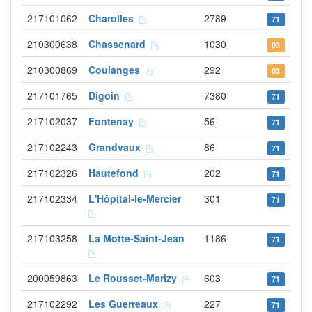
217101062
Charolles
2789
71
210300638
Chassenard
1030
03
210300869
Coulanges
292
03
217101765
Digoin
7380
71
217102037
Fontenay
56
71
217102243
Grandvaux
86
71
217102326
Hautefond
202
71
217102334
L'Hôpital-le-Mercier
301
71
217103258
La Motte-Saint-Jean
1186
71
200059863
Le Rousset-Marizy
603
71
217102292
Les Guerreaux
227
71