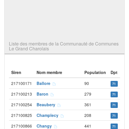
Liste des membres de la Communauté de Communes
Le Grand Charolais
Siren
Nom membre
Population
Dpt
217100171
Ballore
90
71
217100213
Baron
279
71
217100254
Beaubery
361
71
217100825
Champlecy
208
71
217100866
Changy
441
71