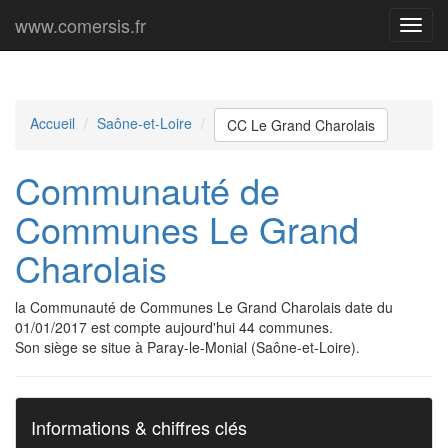
www.comersis.fr
Menu
princi
Accueil
Saône-et-Loire
CC Le Grand Charolais
Communauté de
Communes Le Grand
Charolais
la Communauté de Communes Le Grand Charolais date du
01/01/2017 est compte aujourd'hui 44 communes.
Son siège se situe à Paray-le-Monial (Saône-et-Loire).
Informations & chiffres clés