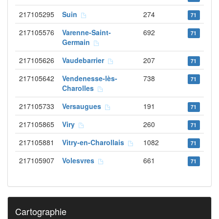
217105295
Suin
274
71
217105576
Varenne-Saint-
692
71
Germain
217105626
Vaudebarrier
207
71
217105642
Vendenesse-lès-
738
71
Charolles
217105733
Versaugues
191
71
217105865
Viry
260
71
217105881
Vitry-en-Charollais
1082
71
217105907
Volesvres
661
71
Cartographie