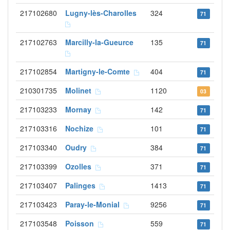
217102680
Lugny-lès-Charolles
324
71
217102763
Marcilly-la-Gueurce
135
71
217102854
Martigny-le-Comte
404
71
210301735
Molinet
1120
03
217103233
Mornay
142
71
217103316
Nochize
101
71
217103340
Oudry
384
71
217103399
Ozolles
371
71
217103407
Palinges
1413
71
217103423
Paray-le-Monial
9256
71
217103548
Poisson
559
71