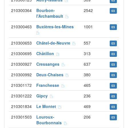
03
210300364
Bourbon-
2542
03
l'Archambault
210300463
Buxières-les-Mines
1001
03
210300653
Châtel-de-Neuvre
557
03
210300695
Châtillon
313
03
210300927
Cressanges
637
03
210300992
Deux-Chaises
380
03
210301172
Franchesse
465
03
210301222
Gipcy
236
03
210301834
Le Montet
469
03
210301503
Louroux-
206
03
Bourbonnais