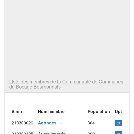
Liste des membres de la Communauté de Communes
du Bocage Bourbonnais
Siren
Nom membre
Population
Dpt
210300026
Agonges
304
03
210300125
Autry-Issards
309