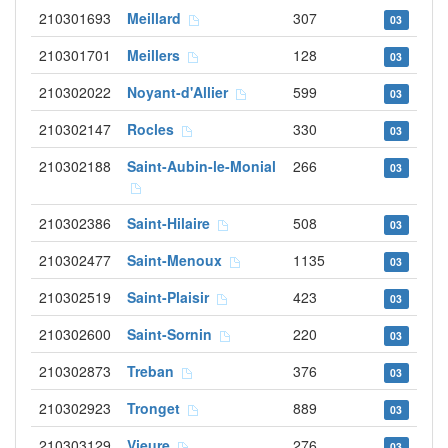
210301693
Meillard
307
03
210301701
Meillers
128
03
210302022
Noyant-d'Allier
599
03
210302147
Rocles
330
03
210302188
Saint-Aubin-le-Monial
266
03
210302386
Saint-Hilaire
508
03
210302477
Saint-Menoux
1135
03
210302519
Saint-Plaisir
423
03
210302600
Saint-Sornin
220
03
210302873
Treban
376
03
210302923
Tronget
889
03
210303129
Vieure
276
03