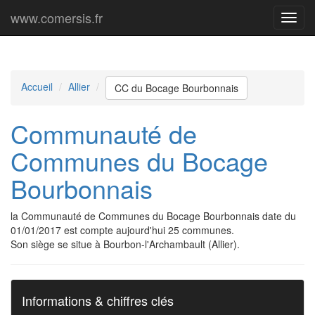
www.comersis.fr
Menu
princi
Accueil
Allier
CC du Bocage Bourbonnais
Communauté de
Communes du Bocage
Bourbonnais
la Communauté de Communes du Bocage Bourbonnais date du
01/01/2017 est compte aujourd'hui 25 communes.
Son siège se situe à Bourbon-l'Archambault (Allier).
Informations & chiffres clés