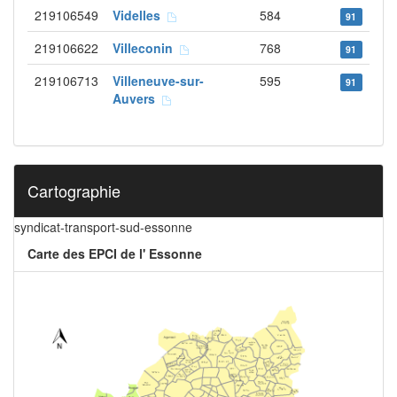
219106549
Videlles
584
91
219106622
Villeconin
768
91
219106713
Villeneuve-sur-
595
91
Auvers
Cartographie
syndicat-transport-sud-essonne
Carte des EPCI de l' Essonne