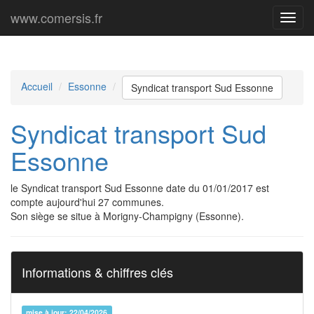
www.comersis.fr
Menu
princi
Accueil
Essonne
Syndicat transport Sud Essonne
Syndicat transport Sud
Essonne
le Syndicat transport Sud Essonne date du 01/01/2017 est
compte aujourd'hui 27 communes.
Son siège se situe à Morigny-Champigny (Essonne).
Informations & chiffres clés
mise à jour: 22/04/2026