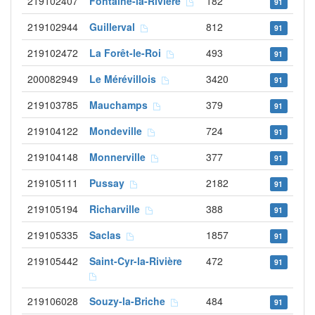
219102407
Fontaine-la-Rivière
182
91
219102944
Guillerval
812
91
219102472
La Forêt-le-Roi
493
91
200082949
Le Mérévillois
3420
91
219103785
Mauchamps
379
91
219104122
Mondeville
724
91
219104148
Monnerville
377
91
219105111
Pussay
2182
91
219105194
Richarville
388
91
219105335
Saclas
1857
91
219105442
Saint-Cyr-la-Rivière
472
91
219106028
Souzy-la-Briche
484
91