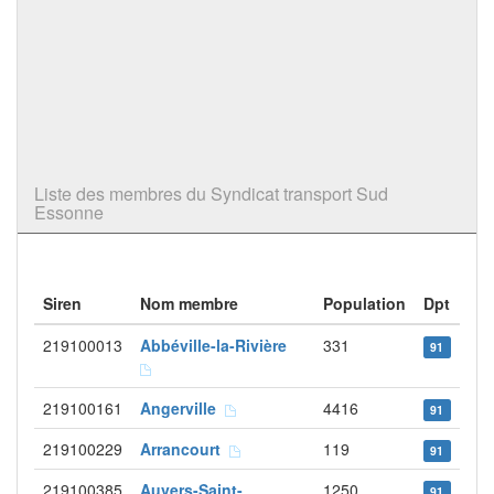
Liste des membres du Syndicat transport Sud
Essonne
Siren
Nom membre
Population
Dpt
219100013
Abbéville-la-Rivière
331
91
219100161
Angerville
4416
91
219100229
Arrancourt
119
91
219100385
Auvers-Saint-
1250
91