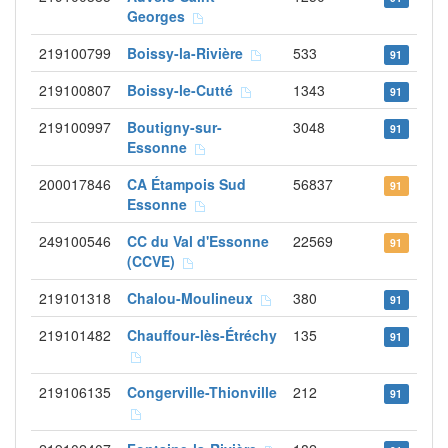
Georges
219100799
Boissy-la-Rivière
533
91
219100807
Boissy-le-Cutté
1343
91
219100997
Boutigny-sur-
3048
91
Essonne
200017846
CA Étampois Sud
56837
91
Essonne
249100546
CC du Val d'Essonne
22569
91
(CCVE)
219101318
Chalou-Moulineux
380
91
219101482
Chauffour-lès-Étréchy
135
91
219106135
Congerville-Thionville
212
91