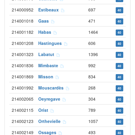
214000952
Estibeaux
697
40
214001018
Gaas
471
40
214001182
Habas
1464
40
214001208
Hastingues
606
40
214001323
Labatut
1396
40
214001836
Mimbaste
992
40
214001869
Misson
834
40
214001992
Mouscardès
268
40
214002065
Oeyregave
304
40
214002115
Orist
789
40
214002123
Orthevielle
1057
40
214002149
Ossages
493
40