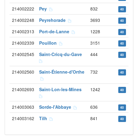
214002222
Pey
832
40
214002248
Peyrehorade
3693
40
214002313
Port-de-Lanne
1228
40
214002339
Pouillon
3151
40
214002545
Saint-Cricq-du-Gave
444
40
214002560
Saint-Étienne-d'Orthe
732
40
214002693
Saint-Lon-les-Mines
1242
40
214003063
Sorde-l'Abbaye
636
40
214003162
Tilh
841
40