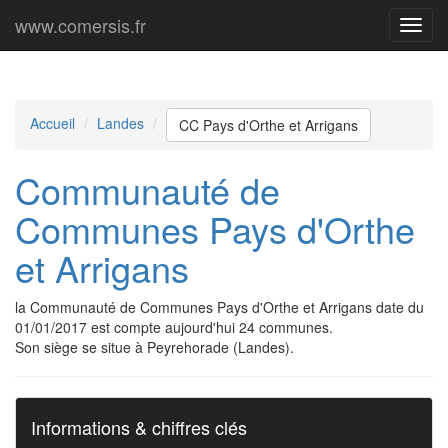
www.comersis.fr
Menu
princi
Accueil
Landes
CC Pays d'Orthe et Arrigans
Communauté de
Communes Pays d'Orthe
et Arrigans
la Communauté de Communes Pays d'Orthe et Arrigans date du
01/01/2017 est compte aujourd'hui 24 communes.
Son siège se situe à Peyrehorade (Landes).
Informations & chiffres clés