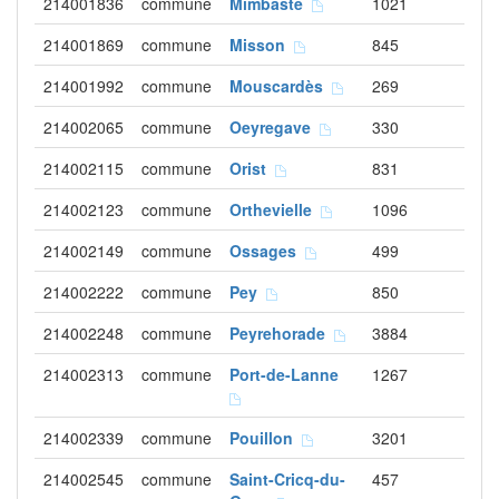
214001836
commune
Mimbaste
1021
214001869
commune
Misson
845
214001992
commune
Mouscardès
269
214002065
commune
Oeyregave
330
214002115
commune
Orist
831
214002123
commune
Orthevielle
1096
214002149
commune
Ossages
499
214002222
commune
Pey
850
214002248
commune
Peyrehorade
3884
214002313
commune
Port-de-Lanne
1267
214002339
commune
Pouillon
3201
214002545
commune
Saint-Cricq-du-
457