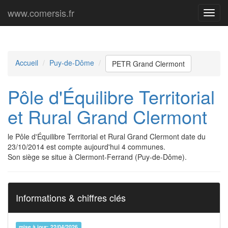
www.comersis.fr
Menu
princi
Accueil
Puy-de-Dôme
PETR Grand Clermont
Pôle d'Équilibre Territorial
et Rural Grand Clermont
le Pôle d'Équilibre Territorial et Rural Grand Clermont date du
23/10/2014 est compte aujourd'hui 4 communes.
Son siège se situe à Clermont-Ferrand (Puy-de-Dôme).
Informations & chiffres clés
mise à jour: 22/04/2026