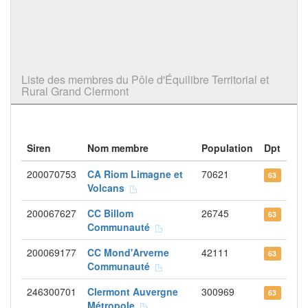
Liste des membres du Pôle d'Équilibre Territorial et
Rural Grand Clermont
Siren
Nom membre
Population
Dpt
200070753
CA Riom Limagne et
70621
63
Volcans
200067627
CC Billom
26745
63
Communauté
200069177
CC Mond'Arverne
42111
63
Communauté
246300701
Clermont Auvergne
300969
63
Métropole