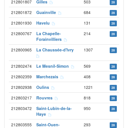
212801807
Gilles
503
28
212801872
Guainville
684
28
212801930
Havelu
131
28
212800767
La Chapelle-
214
28
Forainvilliers
212800965
La Chaussée-d'Ivry
1307
28
212802474
Le Mesnil-Simon
569
28
212802359
Marchezais
408
28
212802938
Oulins
1221
28
212803217
Rouvres
818
28
212803472
Saint-Lubin-de-la-
950
28
Haye
212803555
Saint-Ouen-
293
28