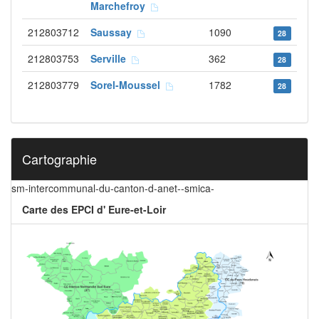
Marchefroy
212803712
Saussay
1090
28
212803753
Serville
362
28
212803779
Sorel-Moussel
1782
28
Cartographie
sm-intercommunal-du-canton-d-anet--smica-
Carte des EPCI d' Eure-et-Loir