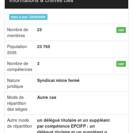
mise à jour: 22/04/2026
Nombre de
23
voir
membres
Population
23 765
2026
Nombre de
3
voir
compétences
Nature
Syndicat mixte fermé
juridique
Mode de
Autre cas
répartition
des sièges
Autre mode
un délégué titulaire et un suppléant
de répartition
par compétence EPCIFP : un
délégué titulaire et un suppléant p