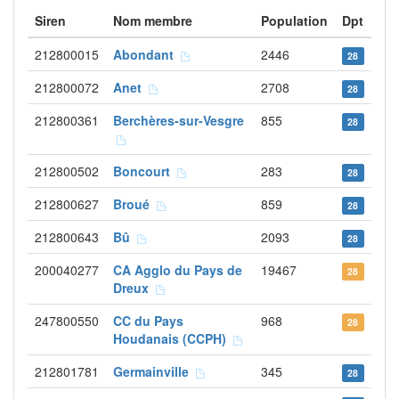
Siren
Nom membre
Population
Dpt
212800015
Abondant
2446
28
212800072
Anet
2708
28
212800361
Berchères-sur-Vesgre
855
28
212800502
Boncourt
283
28
212800627
Broué
859
28
212800643
Bû
2093
28
200040277
CA Agglo du Pays de
19467
28
Dreux
247800550
CC du Pays
968
28
Houdanais (CCPH)
212801781
Germainville
345
28