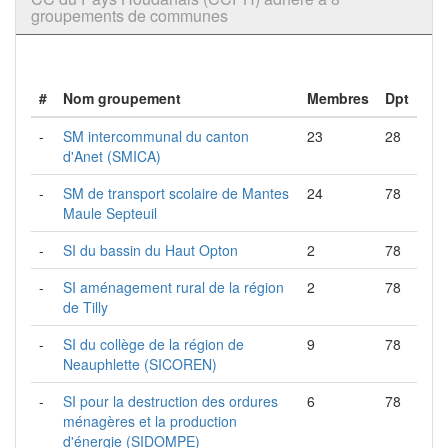
groupements de communes
#
Nom groupement
Membres
Dpt
-
SM intercommunal du canton
23
28
d'Anet (SMICA)
-
SM de transport scolaire de Mantes
24
78
Maule Septeuil
-
SI du bassin du Haut Opton
2
78
-
SI aménagement rural de la région
2
78
de Tilly
-
SI du collège de la région de
9
78
Neauphlette (SICOREN)
-
SI pour la destruction des ordures
6
78
ménagères et la production
d'énergie (SIDOMPE)