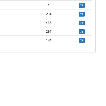
4185
73
264
73
436
73
297
73
191
73