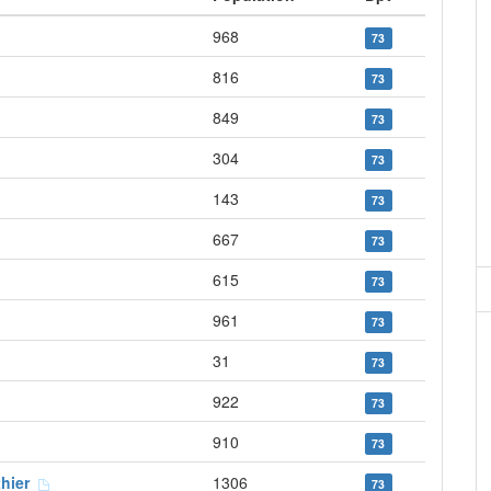
968
73
816
73
849
73
304
73
143
73
667
73
615
73
961
73
31
73
922
73
910
73
thier
1306
73