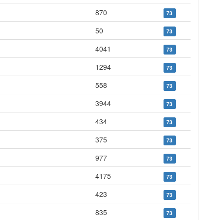
870
73
50
73
4041
73
1294
73
558
73
3944
73
434
73
375
73
977
73
4175
73
423
73
835
73