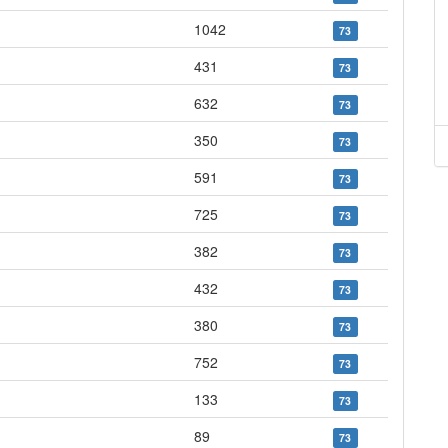
1042
73
431
73
632
73
350
73
591
73
725
73
382
73
432
73
380
73
752
73
133
73
89
73