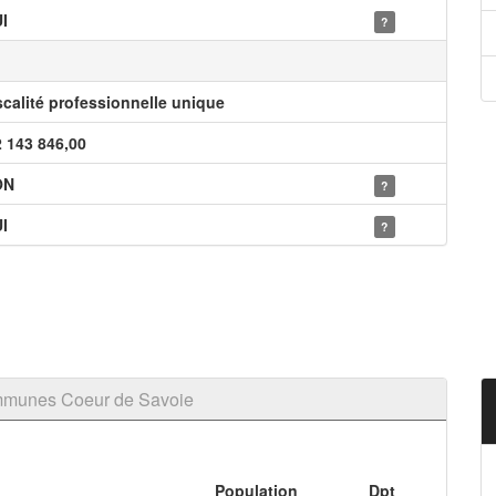
I
?
scalité professionnelle unique
2 143 846,00
ON
?
I
?
mmunes Coeur de Savoie
Population
Dpt