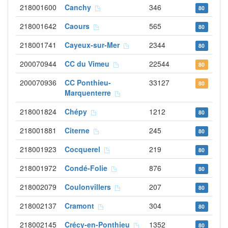
218001600
Canchy
346
80
218001642
Caours
565
80
218001741
Cayeux-sur-Mer
2344
80
200070944
CC du Vimeu
22544
80
200070936
CC Ponthieu-
33127
80
Marquenterre
218001824
Chépy
1212
80
218001881
Citerne
245
80
218001923
Cocquerel
219
80
218001972
Condé-Folie
876
80
218002079
Coulonvillers
207
80
218002137
Cramont
304
80
218002145
Crécy-en-Ponthieu
1352
80