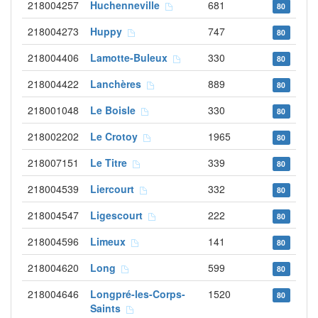
218004257
Huchenneville
681
80
218004273
Huppy
747
80
218004406
Lamotte-Buleux
330
80
218004422
Lanchères
889
80
218001048
Le Boisle
330
80
218002202
Le Crotoy
1965
80
218007151
Le Titre
339
80
218004539
Liercourt
332
80
218004547
Ligescourt
222
80
218004596
Limeux
141
80
218004620
Long
599
80
218004646
Longpré-les-Corps-
1520
80
Saints