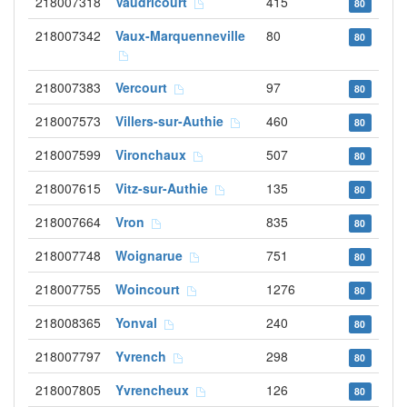
218007318
Vaudricourt
415
80
218007342
Vaux-Marquenneville
80
80
218007383
Vercourt
97
80
218007573
Villers-sur-Authie
460
80
218007599
Vironchaux
507
80
218007615
Vitz-sur-Authie
135
80
218007664
Vron
835
80
218007748
Woignarue
751
80
218007755
Woincourt
1276
80
218008365
Yonval
240
80
218007797
Yvrench
298
80
218007805
Yvrencheux
126
80