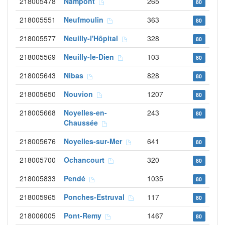
218005478
Nampont
265
80
218005551
Neufmoulin
363
80
218005577
Neuilly-l'Hôpital
328
80
218005569
Neuilly-le-Dien
103
80
218005643
Nibas
828
80
218005650
Nouvion
1207
80
218005668
Noyelles-en-
243
80
Chaussée
218005676
Noyelles-sur-Mer
641
80
218005700
Ochancourt
320
80
218005833
Pendé
1035
80
218005965
Ponches-Estruval
117
80
218006005
Pont-Remy
1467
80