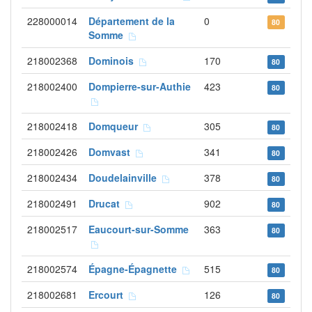
228000014
Département de la
0
80
Somme
218002368
Dominois
170
80
218002400
Dompierre-sur-Authie
423
80
218002418
Domqueur
305
80
218002426
Domvast
341
80
218002434
Doudelainville
378
80
218002491
Drucat
902
80
218002517
Eaucourt-sur-Somme
363
80
218002574
Épagne-Épagnette
515
80
218002681
Ercourt
126
80