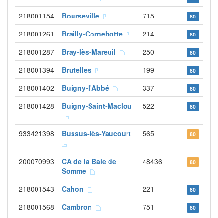
218001154
Bourseville
715
80
218001261
Brailly-Cornehotte
214
80
218001287
Bray-lès-Mareuil
250
80
218001394
Brutelles
199
80
218001402
Buigny-l'Abbé
337
80
218001428
Buigny-Saint-Maclou
522
80
933421398
Bussus-lès-Yaucourt
565
80
200070993
CA de la Baie de
48436
80
Somme
218001543
Cahon
221
80
218001568
Cambron
751
80