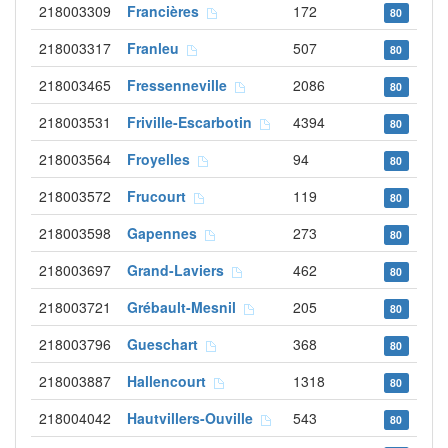
218003309
Francières
172
80
218003317
Franleu
507
80
218003465
Fressenneville
2086
80
218003531
Friville-Escarbotin
4394
80
218003564
Froyelles
94
80
218003572
Frucourt
119
80
218003598
Gapennes
273
80
218003697
Grand-Laviers
462
80
218003721
Grébault-Mesnil
205
80
218003796
Gueschart
368
80
218003887
Hallencourt
1318
80
218004042
Hautvillers-Ouville
543
80