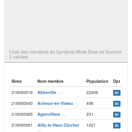
Liste des membres du Syndicat Mixte Baie de Somme
3 vallées
Siren
Nom membre
Population
Dpt
218000016
Abbeville
22406
80
218000040
Acheux-en-Vimeu
498
80
218000065
Agenvillers
231
80
218000081
Ailly-le-Haut-Clocher
1021
80