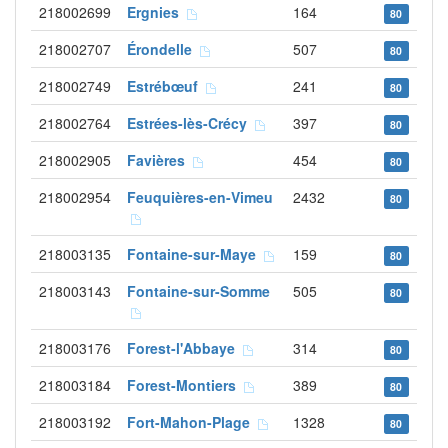
218002699
Ergnies
164
80
218002707
Érondelle
507
80
218002749
Estrébœuf
241
80
218002764
Estrées-lès-Crécy
397
80
218002905
Favières
454
80
218002954
Feuquières-en-Vimeu
2432
80
218003135
Fontaine-sur-Maye
159
80
218003143
Fontaine-sur-Somme
505
80
218003176
Forest-l'Abbaye
314
80
218003184
Forest-Montiers
389
80
218003192
Fort-Mahon-Plage
1328
80