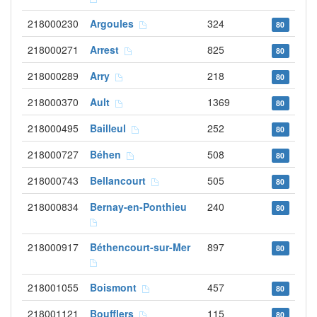
218000230
Argoules
324
80
218000271
Arrest
825
80
218000289
Arry
218
80
218000370
Ault
1369
80
218000495
Bailleul
252
80
218000727
Béhen
508
80
218000743
Bellancourt
505
80
218000834
Bernay-en-Ponthieu
240
80
218000917
Béthencourt-sur-Mer
897
80
218001055
Boismont
457
80
218001121
Boufflers
115
80