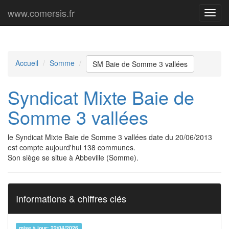
www.comersis.fr
Menu
princi
Accueil
Somme
SM Baie de Somme 3 vallées
Syndicat Mixte Baie de
Somme 3 vallées
le Syndicat Mixte Baie de Somme 3 vallées date du 20/06/2013
est compte aujourd'hui 138 communes.
Son siège se situe à Abbeville (Somme).
Informations & chiffres clés
mise à jour: 22/04/2026