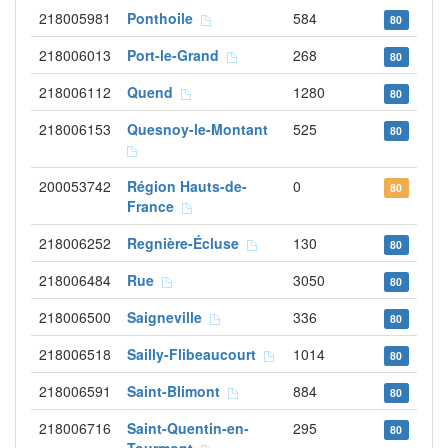
218005981
Ponthoile
584
80
218006013
Port-le-Grand
268
80
218006112
Quend
1280
80
218006153
Quesnoy-le-Montant
525
80
200053742
Région Hauts-de-
0
80
France
218006252
Regnière-Écluse
130
80
218006484
Rue
3050
80
218006500
Saigneville
336
80
218006518
Sailly-Flibeaucourt
1014
80
218006591
Saint-Blimont
884
80
218006716
Saint-Quentin-en-
295
80