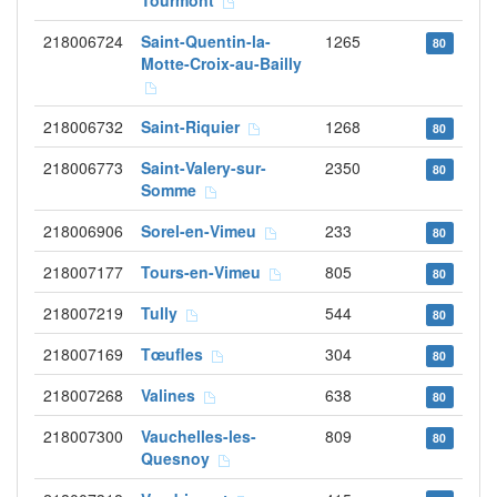
Tourmont
218006724
Saint-Quentin-la-
1265
80
Motte-Croix-au-Bailly
218006732
Saint-Riquier
1268
80
218006773
Saint-Valery-sur-
2350
80
Somme
218006906
Sorel-en-Vimeu
233
80
218007177
Tours-en-Vimeu
805
80
218007219
Tully
544
80
218007169
Tœufles
304
80
218007268
Valines
638
80
218007300
Vauchelles-les-
809
80
Quesnoy