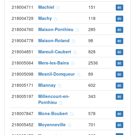
218004711
Machiel
151
80
218004729
Machy
118
80
218004760
Maison-Ponthieu
285
80
218004778
Maison-Roland
98
80
218004851
Mareuil-Caubert
828
80
218005064
Mers-les-Bains
2536
80
218005098
Mesnil-Domqueur
89
80
218005171
Miannay
602
80
218005197
Millencourt-en-
343
80
Ponthieu
218007847
Mons-Boubert
578
80
218005452
Moyenneville
701
80