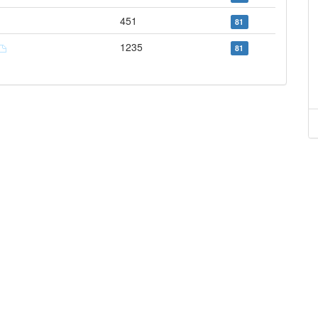
451
81
1235
81