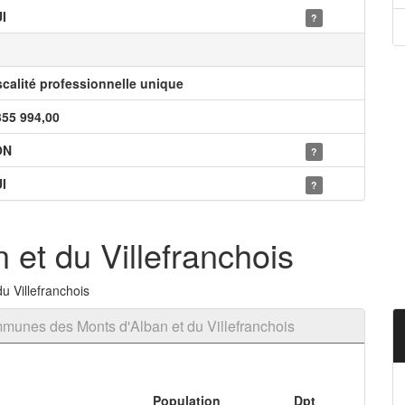
I
?
scalité professionnelle unique
355 994,00
ON
?
I
?
et du Villefranchois
u Villefranchois
unes des Monts d'Alban et du Villefranchois
Population
Dpt