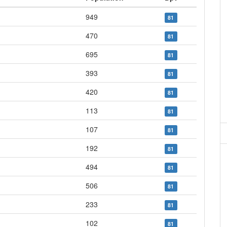
949
81
470
81
695
81
393
81
420
81
113
81
107
81
192
81
494
81
506
81
233
81
102
81