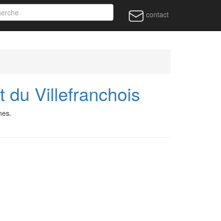
contact
du Villefranchois
nes.