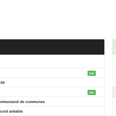
voir
459
voir
mmunauté de communes
cord amiable