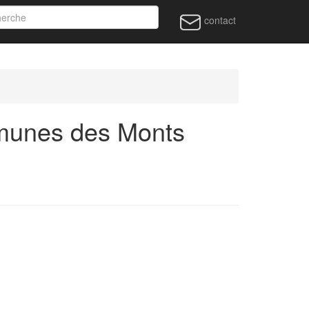
contact
munes des Monts