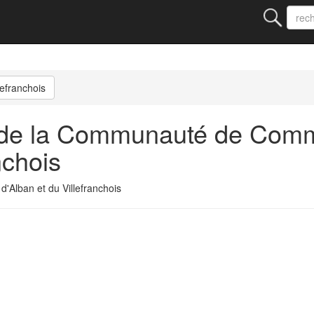
lefranchois
 de la Communauté de Com
nchois
Alban et du Villefranchois