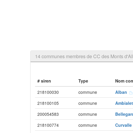
14 communes membres de CC des Monts d'Alba
# siren
Type
Nom co
218100030
commune
Alban
218100105
commune
Ambiale
200054583
commune
Bellega
218100774
commune
Curvall