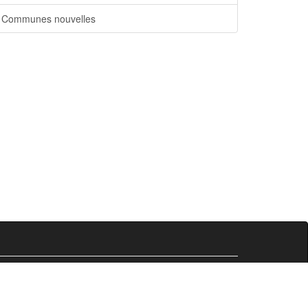
Communes nouvelles
Comersis.fr
29630 Plougasnou