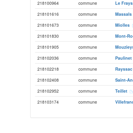
218100964
commune
Le Fray
218101616
commune
Massal
218101673
commune
Miolles
218101830
commune
Mont-R
218101905
commune
Mouziey
218102036
commune
Pauline
218102218
commune
Rayssa
218102408
commune
Saint-A
218102952
commune
Teillet
218103174
commune
Villefra