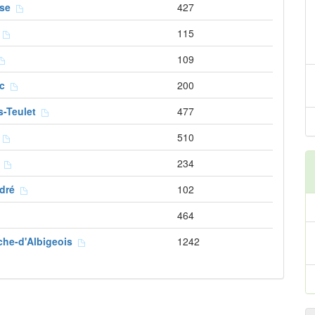
sse
427
s
115
109
oc
200
s-Teulet
477
t
510
c
234
ndré
102
464
nche-d'Albigeois
1242