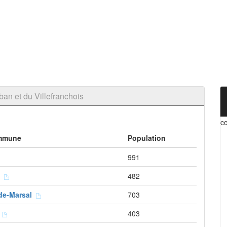
n et du Villefranchois
cc
mmune
Population
991
t
482
rde-Marsal
703
e
403