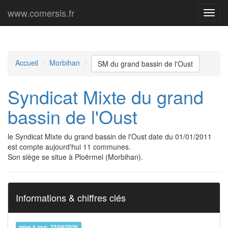
www.comersis.fr
Menu
princi
Accueil
Morbihan
SM du grand bassin de l'Oust
Syndicat Mixte du grand
bassin de l'Oust
le Syndicat Mixte du grand bassin de l'Oust date du 01/01/2011
est compte aujourd'hui 11 communes.
Son siège se situe à Ploërmel (Morbihan).
Informations & chiffres clés
mise à jour: 22/04/2026