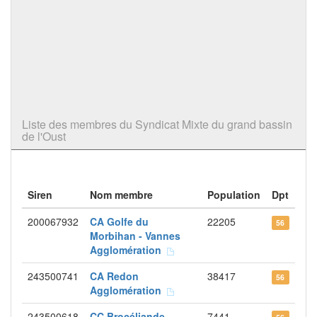
Liste des membres du Syndicat Mixte du grand bassin
de l'Oust
Siren
Nom membre
Population
Dpt
200067932
CA Golfe du
22205
56
Morbihan - Vannes
Agglomération
243500741
CA Redon
38417
56
Agglomération
243500618
CC Brocéliande
7441