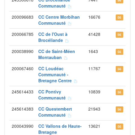
56
Communauté
200096683
CC Centre Morbihan
16676
56
Communauté
200066785
CC de l'Oust à
41428
56
Brocéliande
200038990
CC de Saint-Méen
1643
56
Montauban
200067460
CC Loudéac
11767
56
Communauté -
Bretagne Centre
245614433
CC Pontivy
10839
56
Communauté
245614383
CC Questembert
21943
56
Communauté
200043990
CC Vallons de Haute-
13621
56
Bretagne