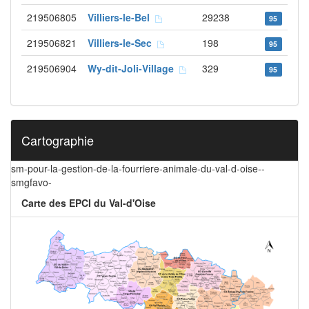
219506805
Villiers-le-Bel
29238
95
219506821
Villiers-le-Sec
198
95
219506904
Wy-dit-Joli-Village
329
95
Cartographie
sm-pour-la-gestion-de-la-fourriere-animale-du-val-d-oise--
smgfavo-
Carte des EPCI du Val-d'Oise