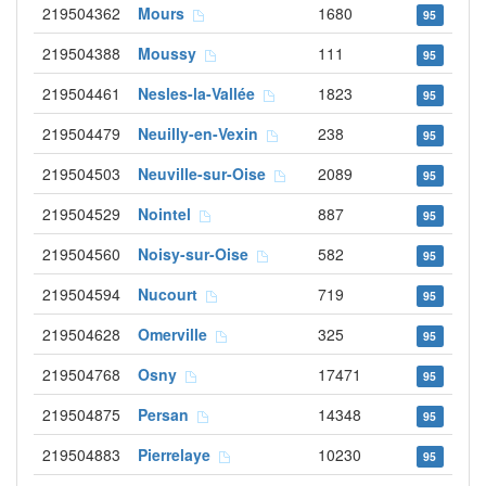
219504362
Mours
1680
95
219504388
Moussy
111
95
219504461
Nesles-la-Vallée
1823
95
219504479
Neuilly-en-Vexin
238
95
219504503
Neuville-sur-Oise
2089
95
219504529
Nointel
887
95
219504560
Noisy-sur-Oise
582
95
219504594
Nucourt
719
95
219504628
Omerville
325
95
219504768
Osny
17471
95
219504875
Persan
14348
95
219504883
Pierrelaye
10230
95