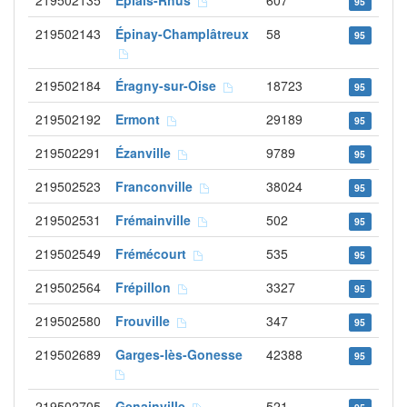
219502135
Épiais-Rhus
607
95
219502143
Épinay-Champlâtreux
58
95
219502184
Éragny-sur-Oise
18723
95
219502192
Ermont
29189
95
219502291
Ézanville
9789
95
219502523
Franconville
38024
95
219502531
Frémainville
502
95
219502549
Frémécourt
535
95
219502564
Frépillon
3327
95
219502580
Frouville
347
95
219502689
Garges-lès-Gonesse
42388
95
219502705
Genainville
521