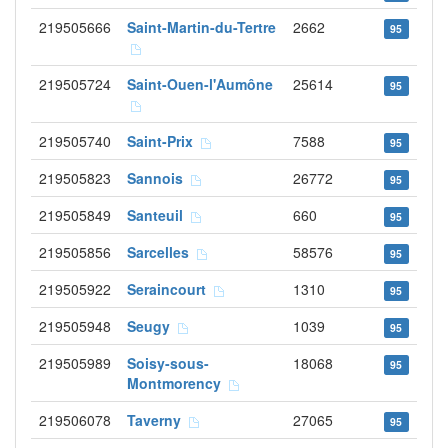
219505666
Saint-Martin-du-Tertre
2662
95
219505724
Saint-Ouen-l'Aumône
25614
95
219505740
Saint-Prix
7588
95
219505823
Sannois
26772
95
219505849
Santeuil
660
95
219505856
Sarcelles
58576
95
219505922
Seraincourt
1310
95
219505948
Seugy
1039
95
219505989
Soisy-sous-
18068
95
Montmorency
219506078
Taverny
27065
95