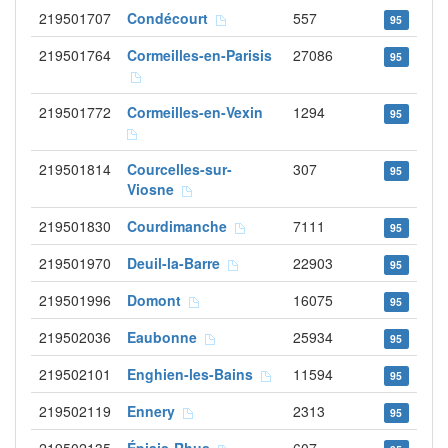
219501707
Condécourt
557
95
219501764
Cormeilles-en-Parisis
27086
95
219501772
Cormeilles-en-Vexin
1294
95
219501814
Courcelles-sur-
307
95
Viosne
219501830
Courdimanche
7111
95
219501970
Deuil-la-Barre
22903
95
219501996
Domont
16075
95
219502036
Eaubonne
25934
95
219502101
Enghien-les-Bains
11594
95
219502119
Ennery
2313
95