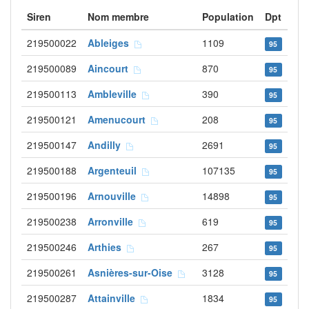
Siren
Nom membre
Population
Dpt
219500022
Ableiges
1109
95
219500089
Aincourt
870
95
219500113
Ambleville
390
95
219500121
Amenucourt
208
95
219500147
Andilly
2691
95
219500188
Argenteuil
107135
95
219500196
Arnouville
14898
95
219500238
Arronville
619
95
219500246
Arthies
267
95
219500261
Asnières-sur-Oise
3128
95
219500287
Attainville
1834
95