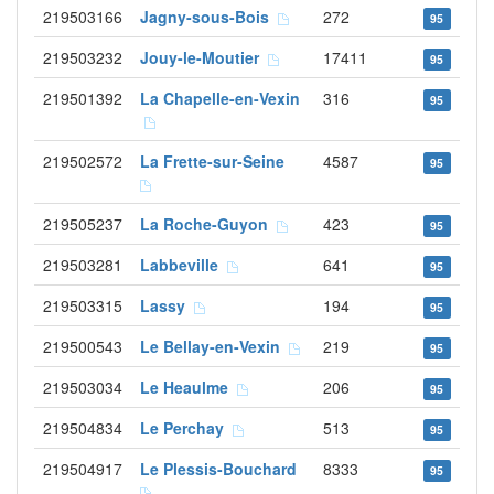
219503166
Jagny-sous-Bois
272
95
219503232
Jouy-le-Moutier
17411
95
219501392
La Chapelle-en-Vexin
316
95
219502572
La Frette-sur-Seine
4587
95
219505237
La Roche-Guyon
423
95
219503281
Labbeville
641
95
219503315
Lassy
194
95
219500543
Le Bellay-en-Vexin
219
95
219503034
Le Heaulme
206
95
219504834
Le Perchay
513
95
219504917
Le Plessis-Bouchard
8333
95