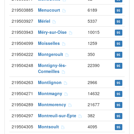
219503885
Menucourt
6189
95
219503927
Mériel
5337
95
219503943
Méry-sur-Oise
10015
95
219504099
Moisselles
1259
95
219504222
Montgeroult
350
95
219504248
Montigny-lès-
22390
95
Cormeilles
219504263
Montlignon
2966
95
219504271
Montmagny
14632
95
219504289
Montmorency
21677
95
219504297
Montreuil-sur-Epte
382
95
219504305
Montsoult
4095
95