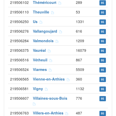
219506102
Théméricourt
289
95
219506110
Theuville
53
95
219506250
Us
1331
95
219506276
Vallangoujard
616
95
219506284
Valmondois
1209
95
219506375
Vauréal
16079
95
219506516
Vétheuil
867
95
219506524
Viarmes
5509
95
219506565
Vienne-en-Arthies
360
95
219506581
Vigny
1132
95
219506607
Villaines-sous-Bois
776
95
219506763
Villers-en-Arthies
487
95