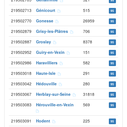
95
219502713
Génicourt
515
95
219502770
Gonesse
26959
95
219502879
Grisy-les-Plâtres
706
95
219502887
Groslay
8378
95
219502952
Guiry-en-Vexin
151
95
219502986
Haravilliers
582
95
219503018
Haute-Isle
291
95
219503042
Hédouville
280
95
219503067
Herblay-sur-Seine
31818
95
219503083
Hérouville-en-Vexin
569
95
219503091
Hodent
225
95