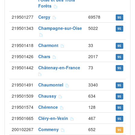
Forêts
219501277
Cergy
69578
95
219501343
Champagne-sur-Oise
5022
95
219501418
Charmont
33
95
219501426
Chars
2017
95
219501442
Châtenay-en-France
73
95
219501491
Chaumontel
3340
95
219501509
Chaussy
634
95
219501574
Chérence
128
95
219501665
Cléry-en-Vexin
467
95
200102267
Commeny
652
95