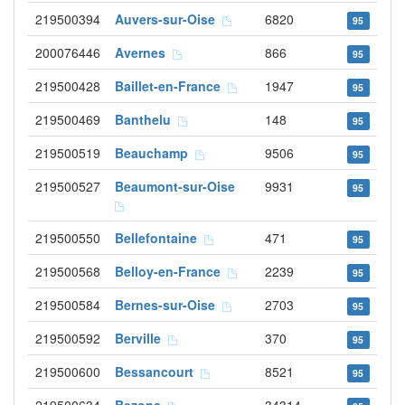
219500394
Auvers-sur-Oise
6820
95
200076446
Avernes
866
95
219500428
Baillet-en-France
1947
95
219500469
Banthelu
148
95
219500519
Beauchamp
9506
95
219500527
Beaumont-sur-Oise
9931
95
219500550
Bellefontaine
471
95
219500568
Belloy-en-France
2239
95
219500584
Bernes-sur-Oise
2703
95
219500592
Berville
370
95
219500600
Bessancourt
8521
95