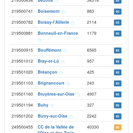
219500634
Bezons
34314
95
219500741
Boisemont
883
95
219500782
Boissy-l'Aillerie
2114
95
219500881
Bonneuil-en-France
1179
95
219500915
Bouffémont
6565
95
219501012
Bray-et-Lû
957
95
219501020
Bréançon
425
95
219501103
Brignancourt
243
95
219501160
Bruyères-sur-Oise
4907
95
219501194
Buhy
327
95
219501202
Butry-sur-Oise
2242
95
249500455
CC de la Vallée de
40330
95
l'Oise et des Trois