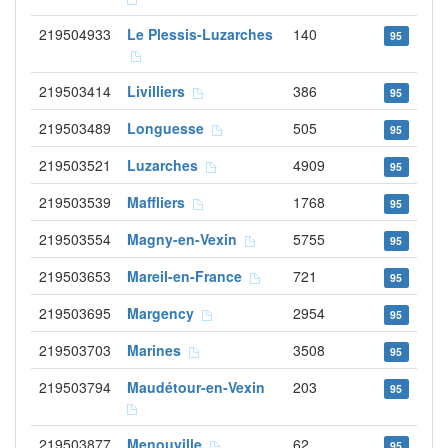
219504933
Le Plessis-Luzarches
140
95
219503414
Livilliers
386
95
219503489
Longuesse
505
95
219503521
Luzarches
4909
95
219503539
Maffliers
1768
95
219503554
Magny-en-Vexin
5755
95
219503653
Mareil-en-France
721
95
219503695
Margency
2954
95
219503703
Marines
3508
95
219503794
Maudétour-en-Vexin
203
95
219503877
Menouville
62
95