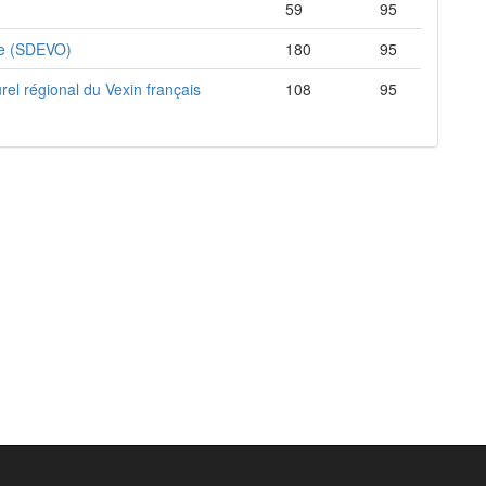
59
95
se (SDEVO)
180
95
el régional du Vexin français
108
95