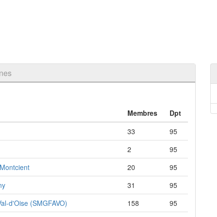
nes
Membres
Dpt
33
95
2
95
 Montcient
20
95
ny
31
95
u Val-d'Oise (SMGFAVO)
158
95