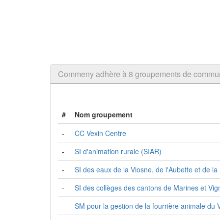
Commeny adhère à 8 groupements de commu
#
Nom groupement
-
CC Vexin Centre
-
SI d'animation rurale (SIAR)
-
SI des eaux de la Viosne, de l'Aubette et de la
-
SI des collèges des cantons de Marines et Vig
-
SM pour la gestion de la fourrière animale d