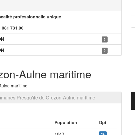
scalité professionnelle unique
1 081 731,00
ON
?
ON
?
zon-Aulne maritime
Aulne maritime
munes Presqu'île de Crozon-Aulne maritime
Population
Dpt
1043
29