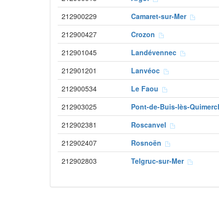
212900229
Camaret-sur-Mer
212900427
Crozon
212901045
Landévennec
212901201
Lanvéoc
212900534
Le Faou
212903025
Pont-de-Buis-lès-Quimer
212902381
Roscanvel
212902407
Rosnoën
212902803
Telgruc-sur-Mer