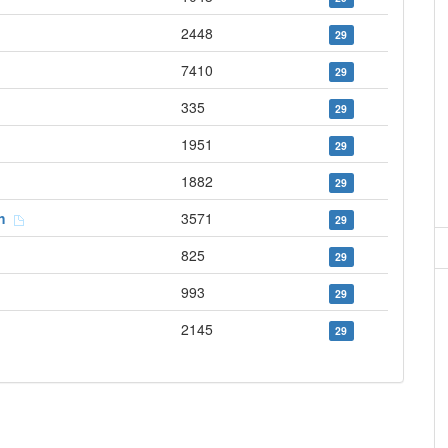
2448
29
7410
29
335
29
1951
29
1882
29
ch
3571
29
825
29
993
29
2145
29