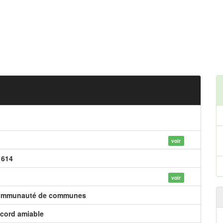
voir
 614
voir
mmunauté de communes
cord amiable