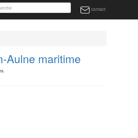
contact
-Aulne maritime
es.