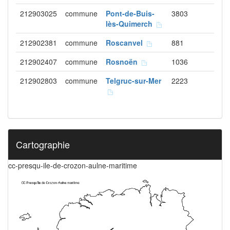
212903025
commune
Pont-de-Buis-
3803
lès-Quimerch
212902381
commune
Roscanvel
881
212902407
commune
Rosnoën
1036
212902803
commune
Telgruc-sur-Mer
2223
Cartographie
cc-presqu-ile-de-crozon-aulne-maritime