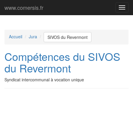
www.comersis.fr
Menu
princi
Accueil
Jura
SIVOS du Revermont
Compétences du SIVOS
du Revermont
Syndicat intercommunal à vocation unique