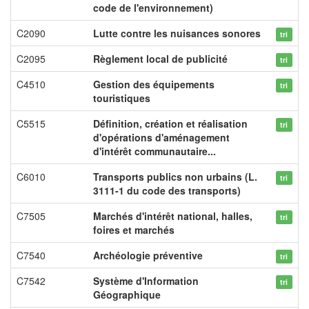
code de l'environnement)
C2090
Lutte contre les nuisances sonores
tri
C2095
Règlement local de publicité
tri
C4510
Gestion des équipements
tri
touristiques
C5515
Définition, création et réalisation
tri
d'opérations d'aménagement
d'intérêt communautaire...
C6010
Transports publics non urbains (L.
tri
3111-1 du code des transports)
C7505
Marchés d'intérêt national, halles,
tri
foires et marchés
C7540
Archéologie préventive
tri
C7542
Système d'Information
tri
Géographique