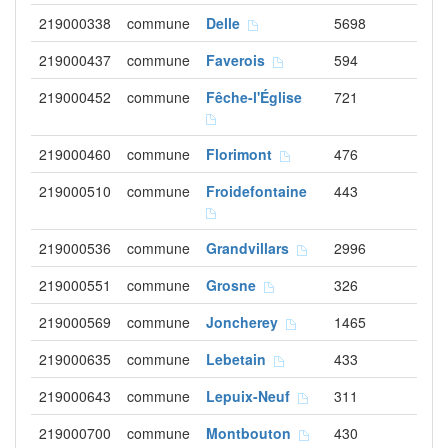
219000338
commune
Delle
5698
219000437
commune
Faverois
594
219000452
commune
Fêche-l'Église
721
219000460
commune
Florimont
476
219000510
commune
Froidefontaine
443
219000536
commune
Grandvillars
2996
219000551
commune
Grosne
326
219000569
commune
Joncherey
1465
219000635
commune
Lebetain
433
219000643
commune
Lepuix-Neuf
311
219000700
commune
Montbouton
430