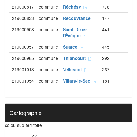
219000817
commune
Réchésy
778
219000833
commune
Recouvrance
147
219000908
commune
Saint-Dizier-
441
l'Évêque
219000957
commune
Suarce
445
219000965
commune
Thiancourt
292
219001013
commune
Vellescot
267
219001054
commune
Villars-le-Sec
181
Cartographie
cc-du-sud-territoire