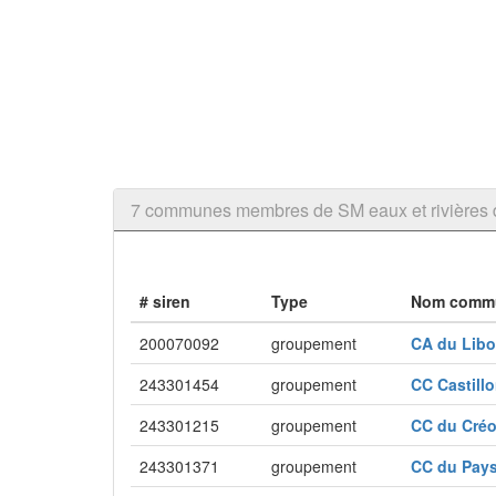
7 communes membres de SM eaux et rivières d
# siren
Type
Nom comm
200070092
groupement
CA du Lib
243301454
groupement
CC Castill
243301215
groupement
CC du Cré
243301371
groupement
CC du Pay