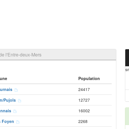
e l'Entre-deux-Mers
s
une
Population
ournais
24417
on/Pujols
12727
onnais
16002
s Foyen
2268