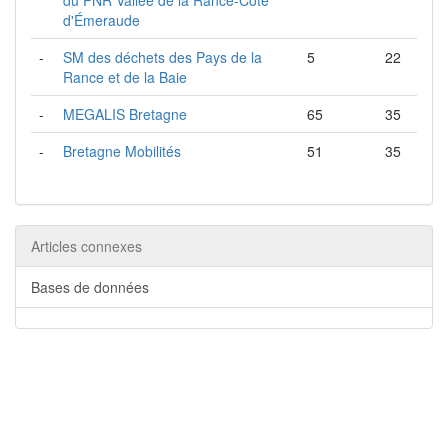
du PNR Vallée de la Rance-Côte
d'Émeraude
-
SM des déchets des Pays de la
5
22
Rance et de la Baie
-
MEGALIS Bretagne
65
35
-
Bretagne Mobilités
51
35
Articles connexes
Bases de données